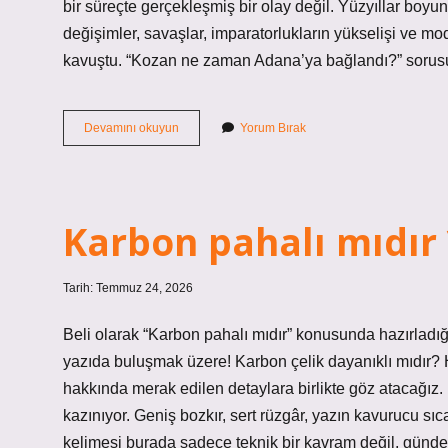
bir süreçte gerçekleşmiş bir olay değil. Yüzyıllar boyun
değişimler, savaşlar, imparatorlukların yükselişi ve mo
kavuştu. “Kozan ne zaman Adana’ya bağlandı?” sorusu a
Kozan
Devamını okuyun
Yorum Bırak
ne
zaman
adanaya
bağlandı
?
Karbon pahalı mıdır 
Tarih: Temmuz 24, 2026
Beli olarak “Karbon pahalı mıdır” konusunda hazırladığ
yazıda buluşmak üzere! Karbon çelik dayanıklı mıdır? 
hakkında merak edilen detaylara birlikte göz atacağız.
kazınıyor. Geniş bozkır, sert rüzgâr, yazın kavurucu sı
kelimesi burada sadece teknik bir kavram değil, gündel