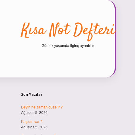
Kısa Not Defteri
Günlük yaşamda ilginç ayrıntılar.
Sidebar
hiltonbet güncel giriş
https:/
Son Yazılar
Beyin ne zaman düzelir ?
Ağustos 5, 2026
Kaç din var ?
Ağustos 5, 2026