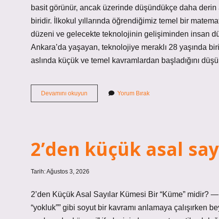
basit görünür, ancak üzerinde düşündükçe daha derin a
biridir. İlkokul yıllarında öğrendiğimiz temel bir matem
düzeni ve gelecekte teknolojinin gelişiminden insan dü
Ankara’da yaşayan, teknolojiye meraklı 28 yaşında bi
aslında küçük ve temel kavramlardan başladığını düş
2’nin
Devamını okuyun
Yorum Bırak
kare
kökü
nedir
?
2’den küçük asal say
Tarih: Ağustos 3, 2026
2’den Küçük Asal Sayılar Kümesi Bir “Küme” midir? — Bi
“yokluk”” gibi soyut bir kavramı anlamaya çalışırken be