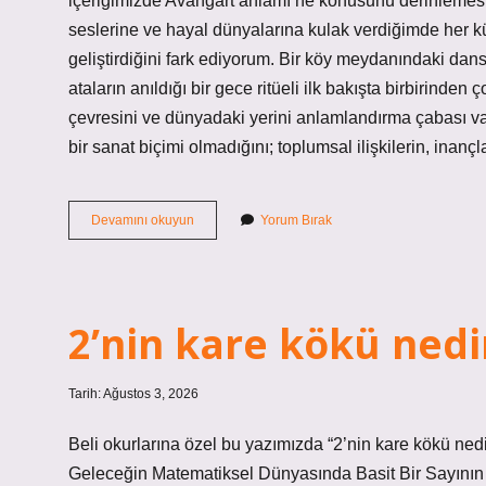
içeriğimizde Avangart anlamı ne konusunu derinlemesine
seslerine ve hayal dünyalarına kulak verdiğimde her k
geliştirdiğini fark ediyorum. Bir köy meydanındaki dans
ataların anıldığı bir gece ritüeli ilk bakışta birbirind
çevresini ve dünyadaki yerini anlamlandırma çabası va
bir sanat biçimi olmadığını; toplumsal ilişkilerin, ina
Avangart
Devamını okuyun
Yorum Bırak
anlamı
ne
?
2’nin kare kökü nedi
Tarih: Ağustos 3, 2026
Beli okurlarına özel bu yazımızda “2’nin kare kökü ne
Geleceğin Matematiksel Dünyasında Basit Bir Sayının B