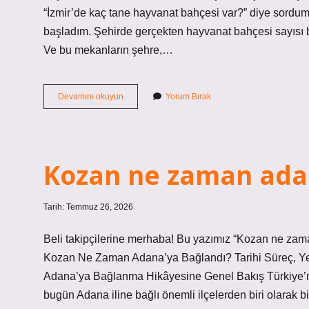
“İzmir’de kaç tane hayvanat bahçesi var?” diye sordum
başladım. Şehirde gerçekten hayvanat bahçesi sayısı bi
Ve bu mekanların şehre,…
İzmir’de
Devamını okuyun
Yorum Bırak
kaç
tane
hayvanat
bahçesi
var
Kozan ne zaman ada
?
Tarih: Temmuz 26, 2026
Beli takipçilerine merhaba! Bu yazımız “Kozan ne zam
Kozan Ne Zaman Adana’ya Bağlandı? Tarihi Süreç, Yere
Adana’ya Bağlanma Hikâyesine Genel Bakış Türkiye’ni
bugün Adana iline bağlı önemli ilçelerden biri olarak 