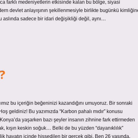
ca farklı medeniyetlerin etkisinde kalan bu bölge, siyasi
dern devlet anlayışının şekillenmesiyle birlikte bugünkü kimliğin
slında sadece bir idari değişikliği değil, aynı…
?
ımız bu içeriğin beğeninizi kazandığını umuyoruz. Bir sonraki
Hoş geldiniz! Bu yazımızda “Karbon pahalı mıdır” konusu
 Konya’da yaşarken bazı şeyler insanın zihnine fark ettirmeden
cak, kışın keskin soğuk… Belki de bu yüzden “dayanıklılık”
ik hayatın içinde hissedilen bir gerçek gibi. Ben 26 yaşında,