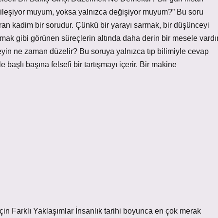
iyileşiyor muyum, yoksa yalnızca değişiyor muyum?” Bu soru
uran kadim bir sorudur. Çünkü bir yarayı sarmak, bir düşünceyi
ak gibi görünen süreçlerin altında daha derin bir mesele vardır
in ne zaman düzelir? Bu soruya yalnızca tıp bilimiyle cevap
aşlı başına felsefi bir tartışmayı içerir. Bir makine
in Farklı Yaklaşımlar İnsanlık tarihi boyunca en çok merak