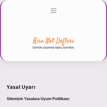
menüyü
Anasayfa
Gizlilik Politikası
Yasal Uyarı
aç
Hakkımızda
Kısa Not Defteri
Günlük yaşamda ilginç ayrıntılar.
Yasal Uyarı
Sitemizin Yasalara Uyum Politikası: