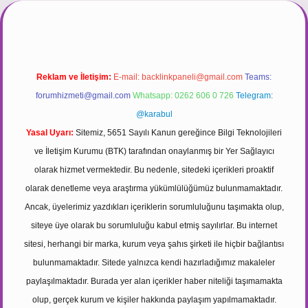
 giriş
https://tulipbett.net/
Reklam ve İletişim:
E-mail:
backlinkpaneli@gmail.com
Teams:
forumhizmeti@gmail.com
Whatsapp: 0262 606 0 726
Telegram:
@karabul
Yasal Uyarı:
Sitemiz, 5651 Sayılı Kanun gereğince Bilgi Teknolojileri
ve İletişim Kurumu (BTK) tarafından onaylanmış bir Yer Sağlayıcı
olarak hizmet vermektedir. Bu nedenle, sitedeki içerikleri proaktif
olarak denetleme veya araştırma yükümlülüğümüz bulunmamaktadır.
Ancak, üyelerimiz yazdıkları içeriklerin sorumluluğunu taşımakta olup,
siteye üye olarak bu sorumluluğu kabul etmiş sayılırlar. Bu internet
sitesi, herhangi bir marka, kurum veya şahıs şirketi ile hiçbir bağlantısı
bulunmamaktadır. Sitede yalnızca kendi hazırladığımız makaleler
paylaşılmaktadır. Burada yer alan içerikler haber niteliği taşımamakta
olup, gerçek kurum ve kişiler hakkında paylaşım yapılmamaktadır.