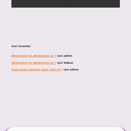
Son Yorumlar
Afedersiniz mi affedersiniz mi ?
için
admin
Afedersiniz mi affedersiniz mi ?
için
Volkan
Fazla ilişki vajinaya zarar verir mi ?
için
admin
ncel giriş
https://tulipbett.net/