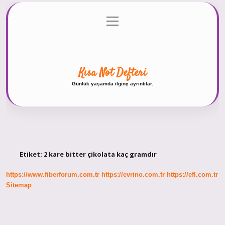
menüyü
Anasayfa
Gizlilik Politikası
Yasal Uyarı
aç
Hakkımızda
Kısa Not Defteri
Günlük yaşamda ilginç ayrıntılar.
Etiket:
2 kare bitter çikolata kaç gramdır
https://www.fiberforum.com.tr
https://evrino.com.tr
https://efl.com.tr
Sitemap