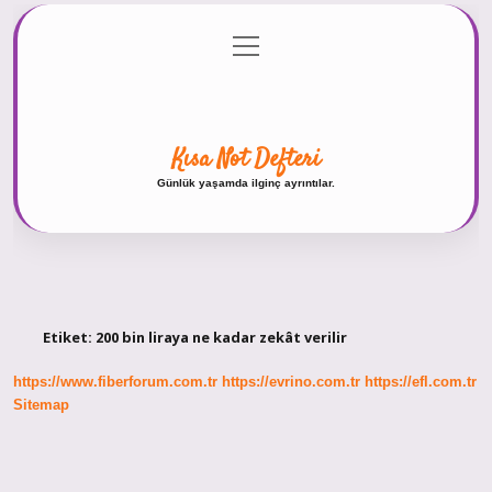
menüyü
Anasayfa
Gizlilik Politikası
Yasal Uyarı
aç
Hakkımızda
Kısa Not Defteri
Günlük yaşamda ilginç ayrıntılar.
Etiket:
200 bin liraya ne kadar zekât verilir
https://www.fiberforum.com.tr
https://evrino.com.tr
https://efl.com.tr
Sitemap