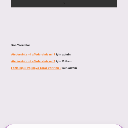
Son Yorumlar
Afedersiniz mi affedersiniz mi ?
için
admin
Afedersiniz mi affedersiniz mi ?
için
Volkan
Fazla ilişki vajinaya zarar verir mi ?
için
admin
ncel giriş
https://tulipbett.net/