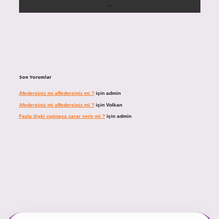
Son Yorumlar
Afedersiniz mi affedersiniz mi ?
için
admin
Afedersiniz mi affedersiniz mi ?
için
Volkan
Fazla ilişki vajinaya zarar verir mi ?
için
admin
ncel giriş
https://tulipbett.net/