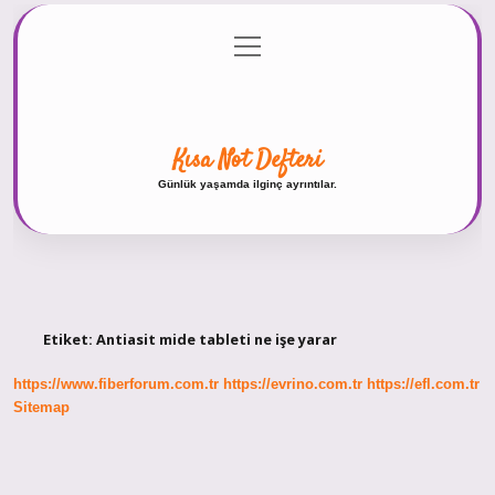
menüyü
Anasayfa
Gizlilik Politikası
Yasal Uyarı
aç
Hakkımızda
Kısa Not Defteri
Günlük yaşamda ilginç ayrıntılar.
Etiket:
Antiasit mide tableti ne işe yarar
https://www.fiberforum.com.tr
https://evrino.com.tr
https://efl.com.tr
Sitemap