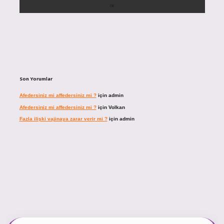
Son Yorumlar
Afedersiniz mi affedersiniz mi ?
için
admin
Afedersiniz mi affedersiniz mi ?
için
Volkan
Fazla ilişki vajinaya zarar verir mi ?
için
admin
ncel giriş
https://tulipbett.net/