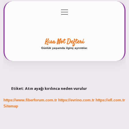
menüyü
Anasayfa
Gizlilik Politikası
Yasal Uyarı
aç
Hakkımızda
Kısa Not Defteri
Günlük yaşamda ilginç ayrıntılar.
Etiket:
Atın ayağı kırılınca neden vurulur
https://www.fiberforum.com.tr
https://evrino.com.tr
https://efl.com.tr
Sitemap