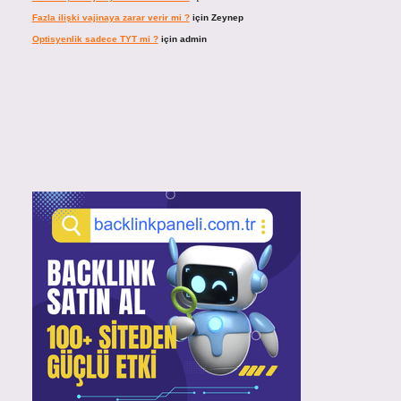
Fazla ilişki vajinaya zarar verir mi ?
için
Zeynep
Optisyenlik sadece TYT mi ?
için
admin