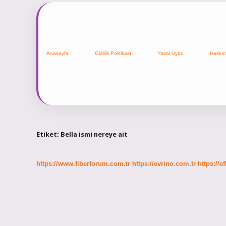
Anasayfa
Gizlilik Politikası
Yasal Uyarı
Hakkı
Etiket:
Bella ismi nereye ait
https://www.fiberforum.com.tr
https://evrino.com.tr
https://e