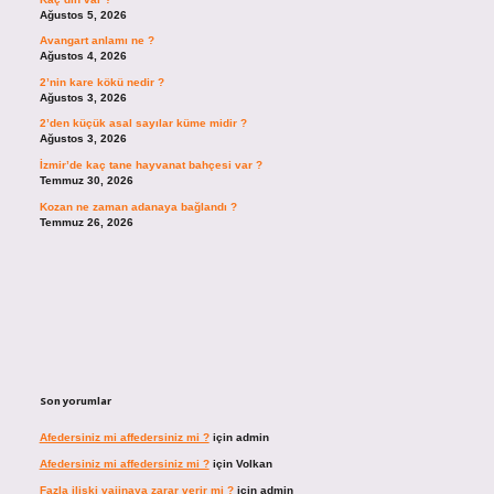
Ağustos 5, 2026
Avangart anlamı ne ?
Ağustos 4, 2026
2’nin kare kökü nedir ?
Ağustos 3, 2026
2’den küçük asal sayılar küme midir ?
Ağustos 3, 2026
İzmir’de kaç tane hayvanat bahçesi var ?
Temmuz 30, 2026
Kozan ne zaman adanaya bağlandı ?
Temmuz 26, 2026
Son yorumlar
Afedersiniz mi affedersiniz mi ?
için
admin
Afedersiniz mi affedersiniz mi ?
için
Volkan
Fazla ilişki vajinaya zarar verir mi ?
için
admin