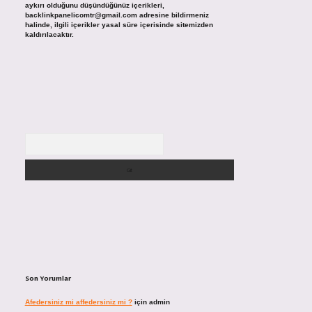
aykırı olduğunu düşündüğünüz içerikleri,
backlinkpanelicomtr@gmail.com
adresine bildirmeniz
halinde, ilgili içerikler yasal süre içerisinde sitemizden
kaldırılacaktır.
Arama
Son Yorumlar
Afedersiniz mi affedersiniz mi ?
için
admin