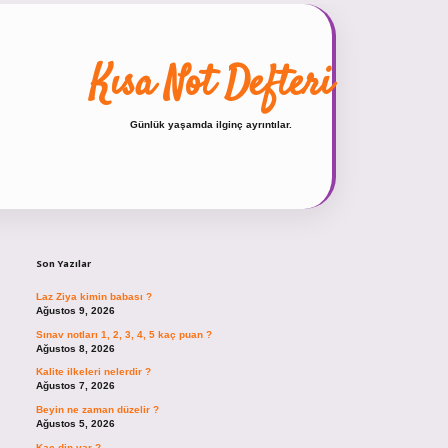
Kısa Not Defteri
Günlük yaşamda ilginç ayrıntılar.
Sidebar
hiltonbet güncel giriş
https://tulipbett.net/
Son Yazılar
Laz Ziya kimin babası ?
Ağustos 9, 2026
Sınav notları 1, 2, 3, 4, 5 kaç puan ?
Ağustos 8, 2026
Kalite ilkeleri nelerdir ?
Ağustos 7, 2026
Beyin ne zaman düzelir ?
Ağustos 5, 2026
Kaç din var ?