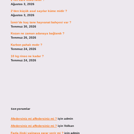
Ağustos 3, 2026
2’den küçük asal sayılar küme midir ?
Ağustos 3, 2026
İzmir’de kaç tane hayvanat bahçesi var ?
Temmuz 30, 2026
Kozan ne zaman adanaya bağlandı ?
Temmuz 26, 2026
Karbon pahalı mıdır ?
Temmuz 24, 2026
10 kg rinso ne kadar ?
Temmuz 24, 2026
Son yorumlar
Afedersiniz mi affedersiniz mi ?
için
admin
Afedersiniz mi affedersiniz mi ?
için
Volkan
Fazla ilişki vajinaya zarar verir mi ?
için
admin