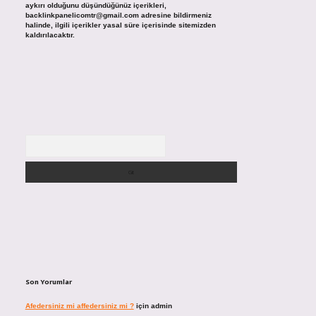
aykırı olduğunu düşündüğünüz içerikleri,
backlinkpanelicomtr@gmail.com
adresine bildirmeniz
halinde, ilgili içerikler yasal süre içerisinde sitemizden
kaldırılacaktır.
Arama
Son Yorumlar
Afedersiniz mi affedersiniz mi ?
için
admin