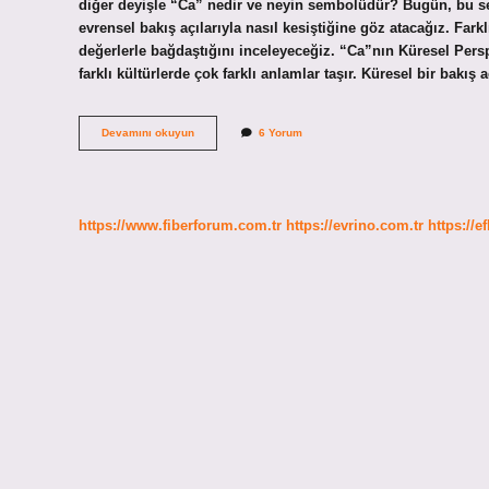
diğer deyişle “Ca” nedir ve neyin sembolüdür? Bugün, bu sem
evrensel bakış açılarıyla nasıl kesiştiğine göz atacağız. Far
değerlerle bağdaştığını inceleyeceğiz. “Ca”nın Küresel Per
farklı kültürlerde çok farklı anlamlar taşır. Küresel bir bakış
Ca
Devamını okuyun
6 Yorum
neyin
sembolü
?
https://www.fiberforum.com.tr
https://evrino.com.tr
https://e