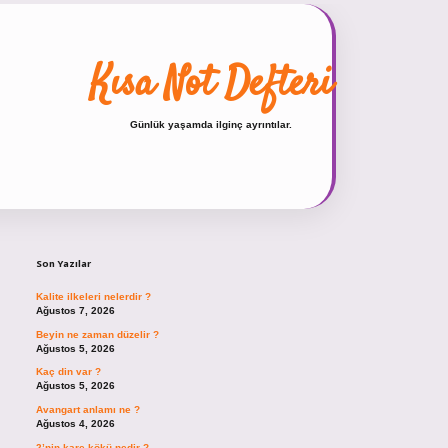
Kısa Not Defteri
Günlük yaşamda ilginç ayrıntılar.
Sidebar
hiltonbet güncel giriş
https://tulip
Son Yazılar
Kalite ilkeleri nelerdir ?
Ağustos 7, 2026
Beyin ne zaman düzelir ?
Ağustos 5, 2026
Kaç din var ?
Ağustos 5, 2026
Avangart anlamı ne ?
Ağustos 4, 2026
2’nin kare kökü nedir ?