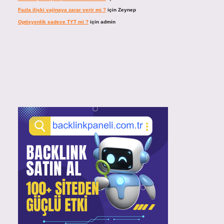
Fazla ilişki vajinaya zarar verir mi ?
için
Zeynep
Optisyenlik sadece TYT mi ?
için
admin