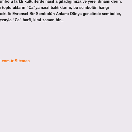
bolü farklı kültürlerde nasıl algıladığımıza ve yerel dinamiklerin,
klı toplulukların “Ca”ya nasıl baktıklarını, bu sembolün hangi
spektifi: Evrensel Bir Sembolün Anlamı Dünya genelinde semboller,
 açısıyla “Ca” harfi, kimi zaman bir…
fl.com.tr
Sitemap