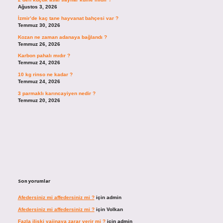
Ağustos 3, 2026
İzmir’de kaç tane hayvanat bahçesi var ?
Temmuz 30, 2026
Kozan ne zaman adanaya bağlandı ?
Temmuz 26, 2026
Karbon pahalı mıdır ?
Temmuz 24, 2026
10 kg rinso ne kadar ?
Temmuz 24, 2026
3 parmaklı karıncayiyen nedir ?
Temmuz 20, 2026
Son yorumlar
Afedersiniz mi affedersiniz mi ?
için
admin
Afedersiniz mi affedersiniz mi ?
için
Volkan
Fazla ilişki vajinaya zarar verir mi ?
için
admin