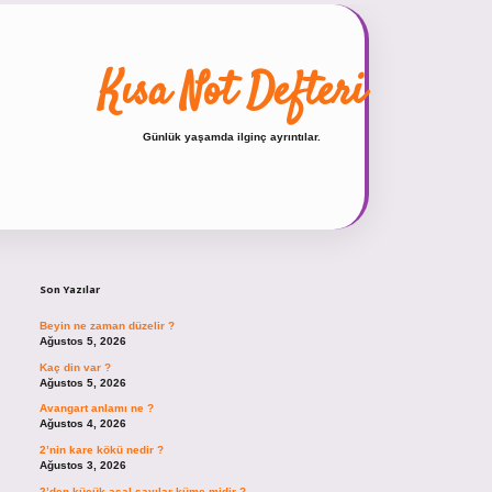
Kısa Not Defteri
Günlük yaşamda ilginç ayrıntılar.
Sidebar
hiltonbet güncel giriş
https://tulipb
Son Yazılar
Beyin ne zaman düzelir ?
Ağustos 5, 2026
Kaç din var ?
Ağustos 5, 2026
Avangart anlamı ne ?
Ağustos 4, 2026
2’nin kare kökü nedir ?
Ağustos 3, 2026
2’den küçük asal sayılar küme midir ?