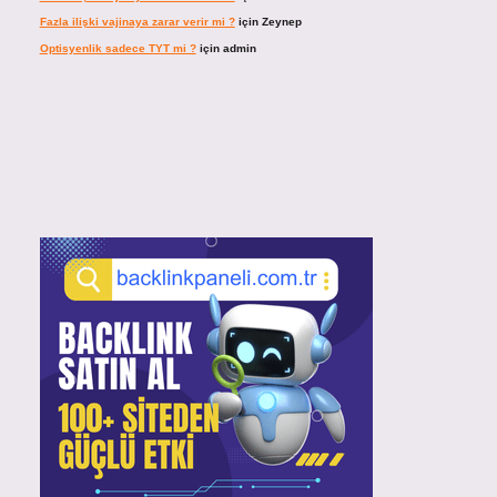
Fazla ilişki vajinaya zarar verir mi ?
için
Zeynep
Optisyenlik sadece TYT mi ?
için
admin