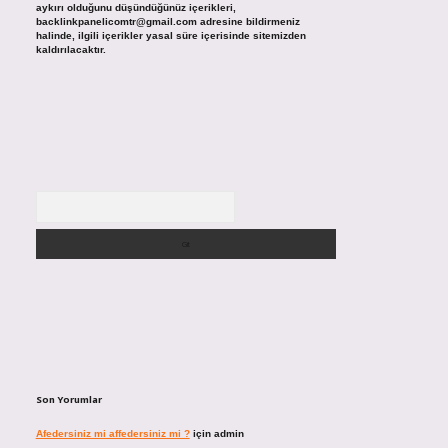
aykırı olduğunu düşündüğünüz içerikleri,
backlinkpanelicomtr@gmail.com
adresine bildirmeniz
halinde, ilgili içerikler yasal süre içerisinde sitemizden
kaldırılacaktır.
Arama
Son Yorumlar
Afedersiniz mi affedersiniz mi ?
için
admin