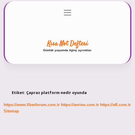
menüyü
Anasayfa
Gizlilik Politikası
Yasal Uyarı
aç
Hakkımızda
Kısa Not Defteri
Günlük yaşamda ilginç ayrıntılar.
Etiket:
Çapraz platform nedir oyunda
https://www.fiberforum.com.tr
https://evrino.com.tr
https://efl.com.tr
Sitemap