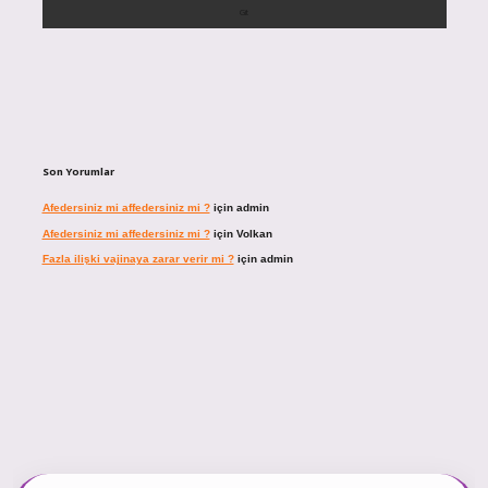
Son Yorumlar
Afedersiniz mi affedersiniz mi ?
için
admin
Afedersiniz mi affedersiniz mi ?
için
Volkan
Fazla ilişki vajinaya zarar verir mi ?
için
admin
ncel giriş
https://tulipbett.net/