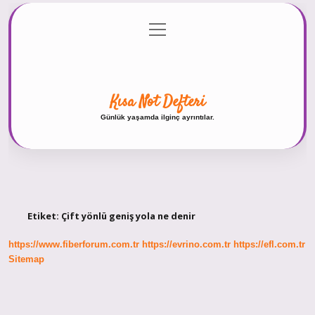
menüyü
Anasayfa
Gizlilik Politikası
Yasal Uyarı
aç
Hakkımızda
Kısa Not Defteri
Günlük yaşamda ilginç ayrıntılar.
Etiket:
Çift yönlü geniş yola ne denir
https://www.fiberforum.com.tr
https://evrino.com.tr
https://efl.com.tr
Sitemap