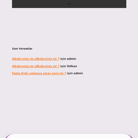
Son Yorumlar
Afedersiniz mi affedersiniz mi ?
için
admin
Afedersiniz mi affedersiniz mi ?
için
Volkan
Fazla ilişki vajinaya zarar verir mi ?
için
admin
üncel giriş
https://tulipbett.net/