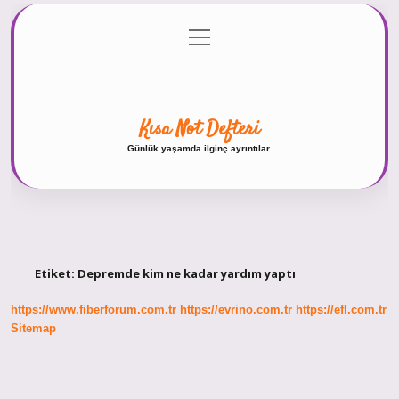
menüyü
Anasayfa
Gizlilik Politikası
Yasal Uyarı
aç
Hakkımızda
Kısa Not Defteri
Günlük yaşamda ilginç ayrıntılar.
Etiket:
Depremde kim ne kadar yardım yaptı
https://www.fiberforum.com.tr
https://evrino.com.tr
https://efl.com.tr
Sitemap