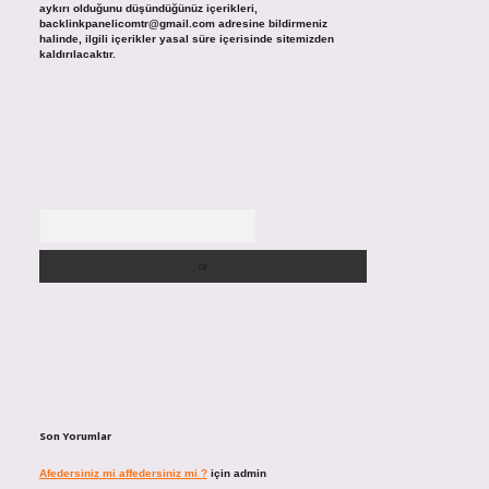
aykırı olduğunu düşündüğünüz içerikleri,
backlinkpanelicomtr@gmail.com
adresine bildirmeniz
halinde, ilgili içerikler yasal süre içerisinde sitemizden
kaldırılacaktır.
Arama
Son Yorumlar
Afedersiniz mi affedersiniz mi ?
için
admin