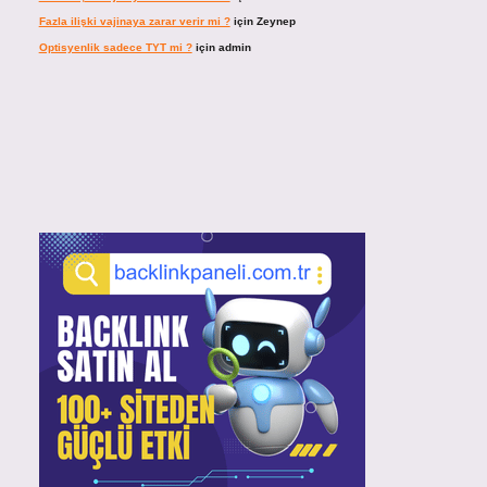
Fazla ilişki vajinaya zarar verir mi ?
için
Zeynep
Optisyenlik sadece TYT mi ?
için
admin