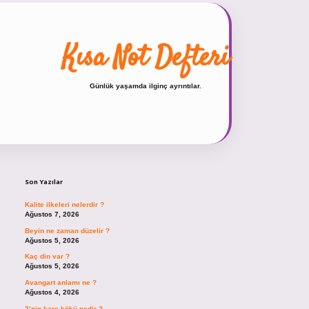
Kısa Not Defteri
Günlük yaşamda ilginç ayrıntılar.
Sidebar
hiltonbet güncel giriş
https://tulipb
Son Yazılar
Kalite ilkeleri nelerdir ?
Ağustos 7, 2026
Beyin ne zaman düzelir ?
Ağustos 5, 2026
Kaç din var ?
Ağustos 5, 2026
Avangart anlamı ne ?
Ağustos 4, 2026
2’nin kare kökü nedir ?