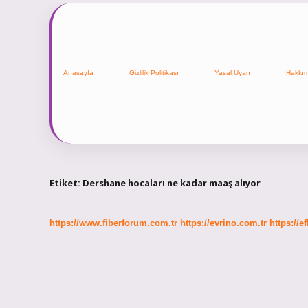
Anasayfa
Gizlilik Politikası
Yasal Uyarı
Hakkı
Etiket:
Dershane hocaları ne kadar maaş alıyor
https://www.fiberforum.com.tr
https://evrino.com.tr
https://e