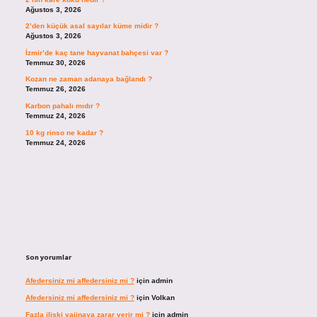
Ağustos 3, 2026
2’den küçük asal sayılar küme midir ?
Ağustos 3, 2026
İzmir’de kaç tane hayvanat bahçesi var ?
Temmuz 30, 2026
Kozan ne zaman adanaya bağlandı ?
Temmuz 26, 2026
Karbon pahalı mıdır ?
Temmuz 24, 2026
10 kg rinso ne kadar ?
Temmuz 24, 2026
Son yorumlar
Afedersiniz mi affedersiniz mi ?
için
admin
Afedersiniz mi affedersiniz mi ?
için
Volkan
Fazla ilişki vajinaya zarar verir mi ?
için
admin