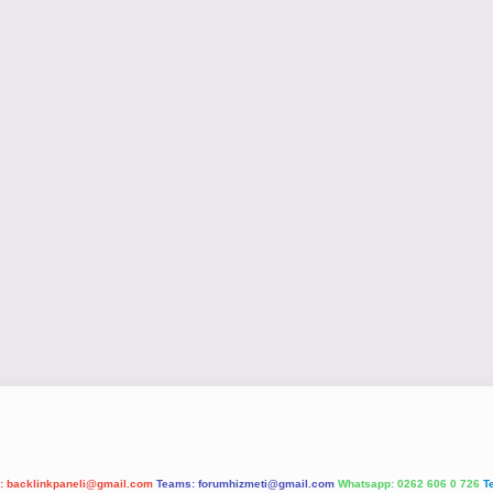
l:
backlinkpaneli@gmail.com
Teams:
forumhizmeti@gmail.com
Whatsapp: 0262 606 0 726
T