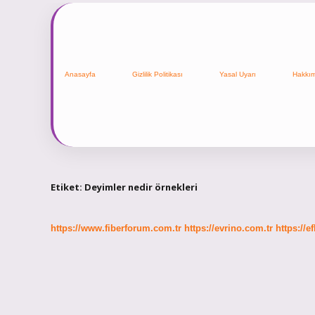
Anasayfa
Gizlilik Politikası
Yasal Uyarı
Hakkı
Etiket:
Deyimler nedir örnekleri
https://www.fiberforum.com.tr
https://evrino.com.tr
https://e