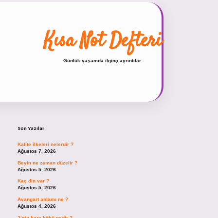
Kısa Not Defteri
Günlük yaşamda ilginç ayrıntılar.
Sidebar
hiltonbet güncel giriş
Son Yazılar
Kalite ilkeleri nelerdir ?
Ağustos 7, 2026
Beyin ne zaman düzelir ?
Ağustos 5, 2026
Kaç din var ?
Ağustos 5, 2026
Avangart anlamı ne ?
Ağustos 4, 2026
2’nin kare kökü nedir ?