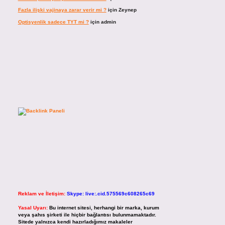
Fazla ilişki vajinaya zarar verir mi ?
için
Zeynep
Optisyenlik sadece TYT mi ?
için
admin
Reklam ve İletişim:
Skype: live:.cid.575569c608265c69
Yasal Uyarı:
Bu internet sitesi, herhangi bir marka, kurum
veya şahıs şirketi ile hiçbir bağlantısı bulunmamaktadır.
Sitede yalnızca kendi hazırladığımız makaleler