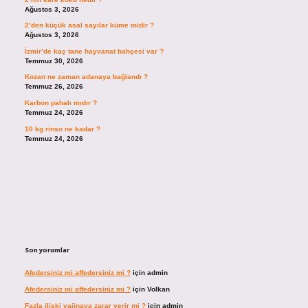
Ağustos 3, 2026
2’den küçük asal sayılar küme midir ?
Ağustos 3, 2026
İzmir’de kaç tane hayvanat bahçesi var ?
Temmuz 30, 2026
Kozan ne zaman adanaya bağlandı ?
Temmuz 26, 2026
Karbon pahalı mıdır ?
Temmuz 24, 2026
10 kg rinso ne kadar ?
Temmuz 24, 2026
Son yorumlar
Afedersiniz mi affedersiniz mi ?
için
admin
Afedersiniz mi affedersiniz mi ?
için
Volkan
Fazla ilişki vajinaya zarar verir mi ?
için
admin