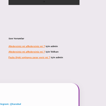
Son Yorumlar
Afedersiniz mi affedersiniz mi ?
için
admin
Afedersiniz mi affedersiniz mi ?
için
Volkan
Fazla ilişki vajinaya zarar verir mi ?
için
admin
elegram: @karabul