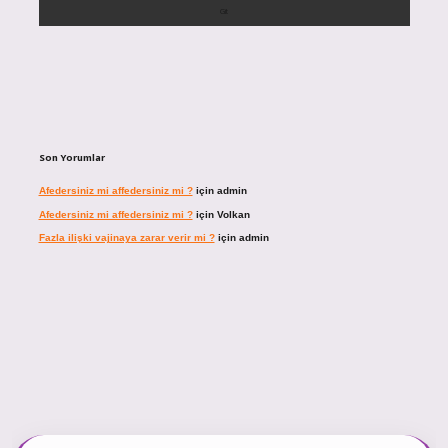
Son Yorumlar
Afedersiniz mi affedersiniz mi ?
için
admin
Afedersiniz mi affedersiniz mi ?
için
Volkan
Fazla ilişki vajinaya zarar verir mi ?
için
admin
ncel giriş
https://tulipbett.net/