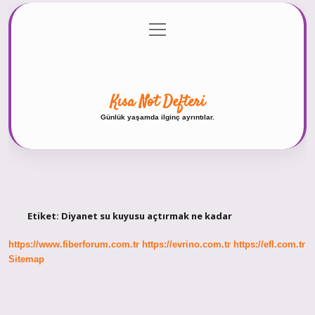
menüyü
Anasayfa
Gizlilik Politikası
Yasal Uyarı
aç
Hakkımızda
Kısa Not Defteri
Günlük yaşamda ilginç ayrıntılar.
Etiket:
Diyanet su kuyusu açtırmak ne kadar
https://www.fiberforum.com.tr
https://evrino.com.tr
https://efl.com.tr
Sitemap