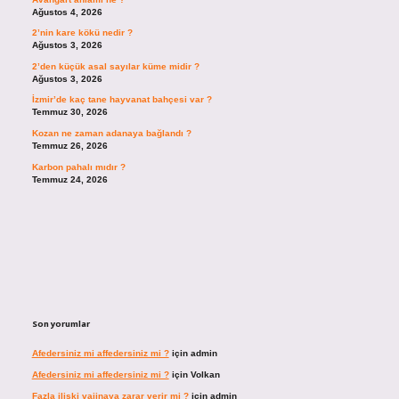
Ağustos 4, 2026
2’nin kare kökü nedir ?
Ağustos 3, 2026
2’den küçük asal sayılar küme midir ?
Ağustos 3, 2026
İzmir’de kaç tane hayvanat bahçesi var ?
Temmuz 30, 2026
Kozan ne zaman adanaya bağlandı ?
Temmuz 26, 2026
Karbon pahalı mıdır ?
Temmuz 24, 2026
Son yorumlar
Afedersiniz mi affedersiniz mi ?
için
admin
Afedersiniz mi affedersiniz mi ?
için
Volkan
Fazla ilişki vajinaya zarar verir mi ?
için
admin