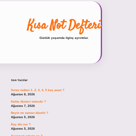
Kısa Not Defteri
Günlük yaşamda ilginç ayrıntılar.
Sidebar
hiltonbet güncel giriş
https://tulipb
Son Yazılar
Sınav notları 1, 2, 3, 4, 5 kaç puan ?
Ağustos 8, 2026
Kalite ilkeleri nelerdir ?
Ağustos 7, 2026
Beyin ne zaman düzelir ?
Ağustos 5, 2026
Kaç din var ?
Ağustos 5, 2026
Avangart anlamı ne ?