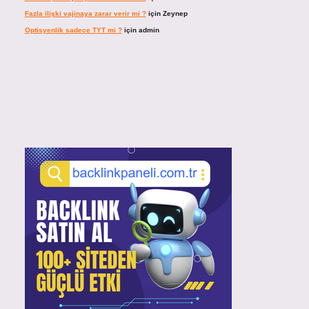
Fazla ilişki vajinaya zarar verir mi ?
için
Zeynep
Optisyenlik sadece TYT mi ?
için
admin