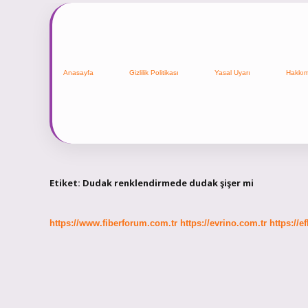
Anasayfa
Gizlilik Politikası
Yasal Uyarı
Hakkı
Etiket:
Dudak renklendirmede dudak şişer mi
https://www.fiberforum.com.tr
https://evrino.com.tr
https://e