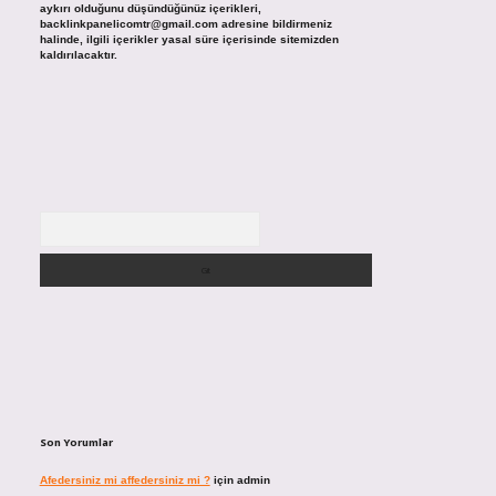
aykırı olduğunu düşündüğünüz içerikleri,
backlinkpanelicomtr@gmail.com
adresine bildirmeniz
halinde, ilgili içerikler yasal süre içerisinde sitemizden
kaldırılacaktır.
Arama
Son Yorumlar
Afedersiniz mi affedersiniz mi ?
için
admin