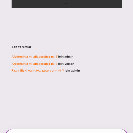
Son Yorumlar
Afedersiniz mi affedersiniz mi ?
için
admin
Afedersiniz mi affedersiniz mi ?
için
Volkan
Fazla ilişki vajinaya zarar verir mi ?
için
admin
cel giriş
https://tulipbett.net/