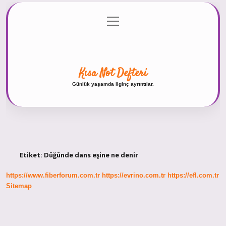
menüyü
Anasayfa
Gizlilik Politikası
Yasal Uyarı
aç
Hakkımızda
Kısa Not Defteri
Günlük yaşamda ilginç ayrıntılar.
Etiket:
Düğünde dans eşine ne denir
https://www.fiberforum.com.tr
https://evrino.com.tr
https://efl.com.tr
Sitemap