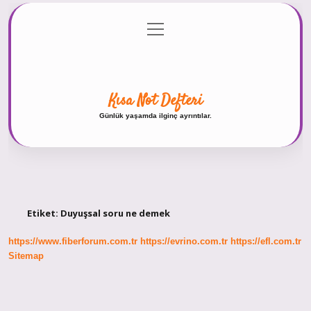
menüyü
Anasayfa
Gizlilik Politikası
Yasal Uyarı
aç
Hakkımızda
Kısa Not Defteri
Günlük yaşamda ilginç ayrıntılar.
Etiket:
Duyuşsal soru ne demek
https://www.fiberforum.com.tr
https://evrino.com.tr
https://efl.com.tr
Sitemap