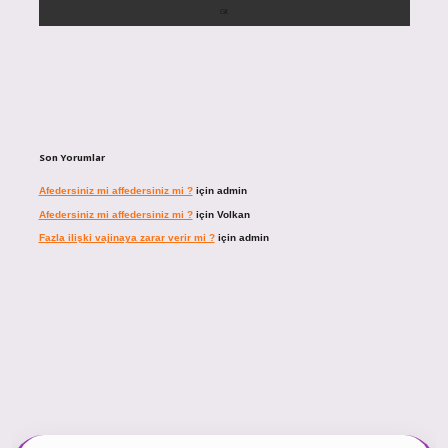
Son Yorumlar
Afedersiniz mi affedersiniz mi ?
için
admin
Afedersiniz mi affedersiniz mi ?
için
Volkan
Fazla ilişki vajinaya zarar verir mi ?
için
admin
cel giriş
https://tulipbett.net/