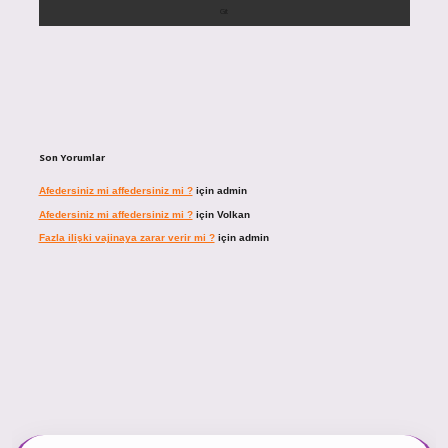
Son Yorumlar
Afedersiniz mi affedersiniz mi ?
için
admin
Afedersiniz mi affedersiniz mi ?
için
Volkan
Fazla ilişki vajinaya zarar verir mi ?
için
admin
ncel giriş
https://tulipbett.net/