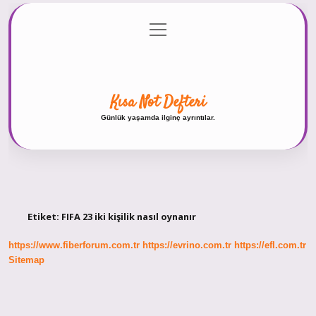
menüyü
Anasayfa
Gizlilik Politikası
Yasal Uyarı
aç
Hakkımızda
Kısa Not Defteri
Günlük yaşamda ilginç ayrıntılar.
Etiket:
FIFA 23 iki kişilik nasıl oynanır
https://www.fiberforum.com.tr
https://evrino.com.tr
https://efl.com.tr
Sitemap