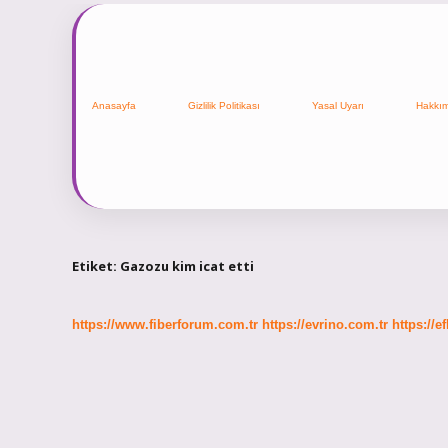
Anasayfa
Gizlilik Politikası
Yasal Uyarı
Hakkı
Etiket:
Gazozu kim icat etti
https://www.fiberforum.com.tr
https://evrino.com.tr
https://e