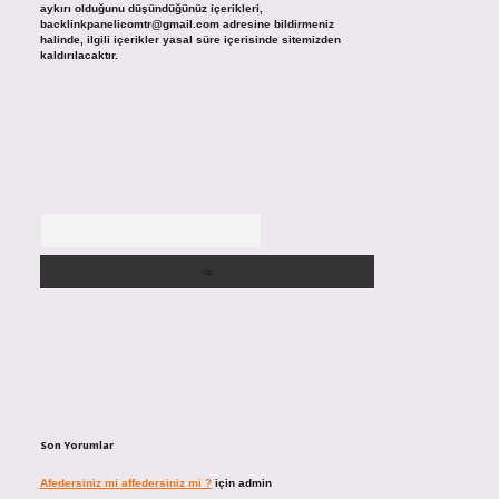
aykırı olduğunu düşündüğünüz içerikleri,
backlinkpanelicomtr@gmail.com
adresine bildirmeniz
halinde, ilgili içerikler yasal süre içerisinde sitemizden
kaldırılacaktır.
Arama
Son Yorumlar
Afedersiniz mi affedersiniz mi ?
için
admin