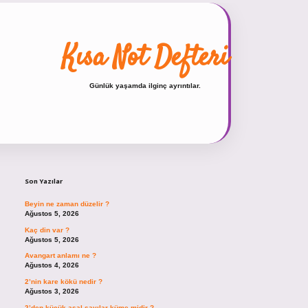
Kısa Not Defteri
Günlük yaşamda ilginç ayrıntılar.
Sidebar
hiltonbet güncel giriş
https://tulip
Son Yazılar
Beyin ne zaman düzelir ?
Ağustos 5, 2026
Kaç din var ?
Ağustos 5, 2026
Avangart anlamı ne ?
Ağustos 4, 2026
2’nin kare kökü nedir ?
Ağustos 3, 2026
2’den küçük asal sayılar küme midir ?