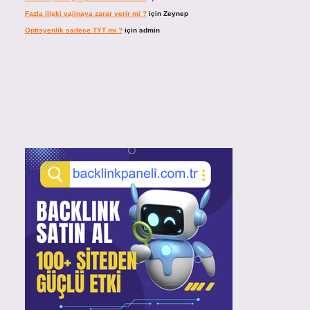
Fazla ilişki vajinaya zarar verir mi ?
için
Zeynep
Optisyenlik sadece TYT mi ?
için
admin