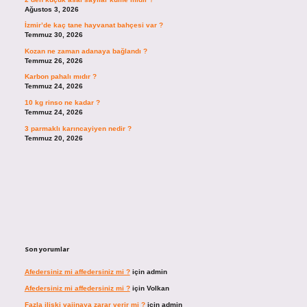
Ağustos 3, 2026
İzmir’de kaç tane hayvanat bahçesi var ?
Temmuz 30, 2026
Kozan ne zaman adanaya bağlandı ?
Temmuz 26, 2026
Karbon pahalı mıdır ?
Temmuz 24, 2026
10 kg rinso ne kadar ?
Temmuz 24, 2026
3 parmaklı karıncayiyen nedir ?
Temmuz 20, 2026
Son yorumlar
Afedersiniz mi affedersiniz mi ?
için
admin
Afedersiniz mi affedersiniz mi ?
için
Volkan
Fazla ilişki vajinaya zarar verir mi ?
için
admin