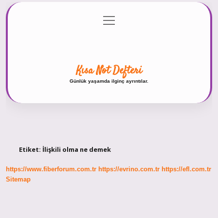
menüyü
Anasayfa
Gizlilik Politikası
Yasal Uyarı
aç
Hakkımızda
Kısa Not Defteri
Günlük yaşamda ilginç ayrıntılar.
Etiket:
İlişkili olma ne demek
https://www.fiberforum.com.tr
https://evrino.com.tr
https://efl.com.tr
Sitemap