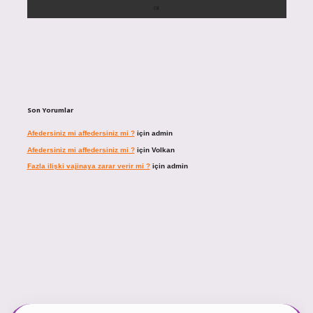
Son Yorumlar
Afedersiniz mi affedersiniz mi ?
için
admin
Afedersiniz mi affedersiniz mi ?
için
Volkan
Fazla ilişki vajinaya zarar verir mi ?
için
admin
ncel giriş
https://tulipbett.net/