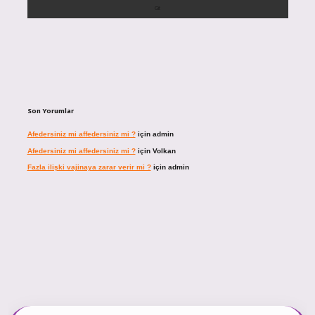
Son Yorumlar
Afedersiniz mi affedersiniz mi ?
için
admin
Afedersiniz mi affedersiniz mi ?
için
Volkan
Fazla ilişki vajinaya zarar verir mi ?
için
admin
pbett.net/