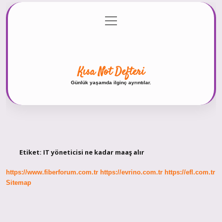
menüyü
Anasayfa
Gizlilik Politikası
Yasal Uyarı
aç
Hakkımızda
Kısa Not Defteri
Günlük yaşamda ilginç ayrıntılar.
Etiket:
IT yöneticisi ne kadar maaş alır
https://www.fiberforum.com.tr
https://evrino.com.tr
https://efl.com.tr
Sitemap