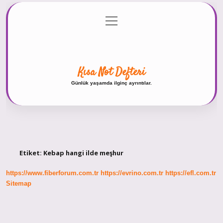
menüyü
Anasayfa
Gizlilik Politikası
Yasal Uyarı
aç
Hakkımızda
Kısa Not Defteri
Günlük yaşamda ilginç ayrıntılar.
Etiket:
Kebap hangi ilde meşhur
https://www.fiberforum.com.tr
https://evrino.com.tr
https://efl.com.tr
Sitemap