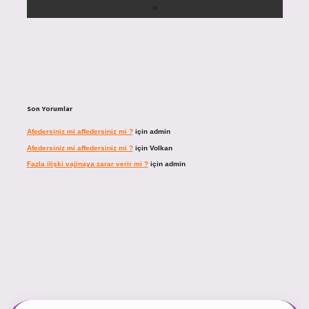
Son Yorumlar
Afedersiniz mi affedersiniz mi ?
için
admin
Afedersiniz mi affedersiniz mi ?
için
Volkan
Fazla ilişki vajinaya zarar verir mi ?
için
admin
giriş
https://tulipbett.net/