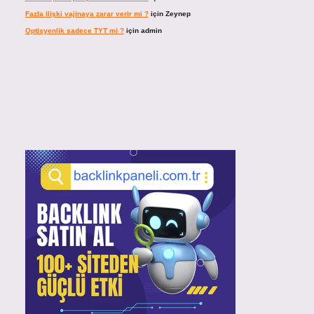
Fazla ilişki vajinaya zarar verir mi ?
için
Zeynep
Optisyenlik sadece TYT mi ?
için
admin