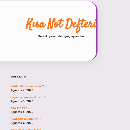
Kısa Not Defteri
Günlük yaşamda ilginç ayrıntılar.
Sidebar
hiltonbet güncel giriş
https://tulipb
Son Yazılar
Kalite ilkeleri nelerdir ?
Ağustos 7, 2026
Beyin ne zaman düzelir ?
Ağustos 5, 2026
Kaç din var ?
Ağustos 5, 2026
Avangart anlamı ne ?
Ağustos 4, 2026
2’nin kare kökü nedir ?