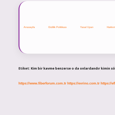
Anasayfa
Gizlilik Politikası
Yasal Uyarı
Hakkı
Etiket:
Kim bir kavme benzerse o da onlardandır kimin s
https://www.fiberforum.com.tr
https://evrino.com.tr
https://e