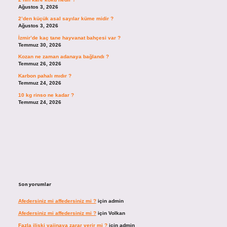
Ağustos 3, 2026
2’den küçük asal sayılar küme midir ?
Ağustos 3, 2026
İzmir’de kaç tane hayvanat bahçesi var ?
Temmuz 30, 2026
Kozan ne zaman adanaya bağlandı ?
Temmuz 26, 2026
Karbon pahalı mıdır ?
Temmuz 24, 2026
10 kg rinso ne kadar ?
Temmuz 24, 2026
Son yorumlar
Afedersiniz mi affedersiniz mi ?
için
admin
Afedersiniz mi affedersiniz mi ?
için
Volkan
Fazla ilişki vajinaya zarar verir mi ?
için
admin