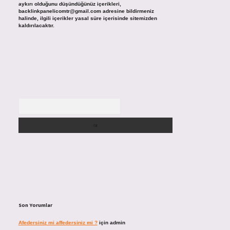
aykırı olduğunu düşündüğünüz içerikleri,
backlinkpanelicomtr@gmail.com
adresine bildirmeniz
halinde, ilgili içerikler yasal süre içerisinde sitemizden
kaldırılacaktır.
Arama
Son Yorumlar
Afedersiniz mi affedersiniz mi ?
için
admin