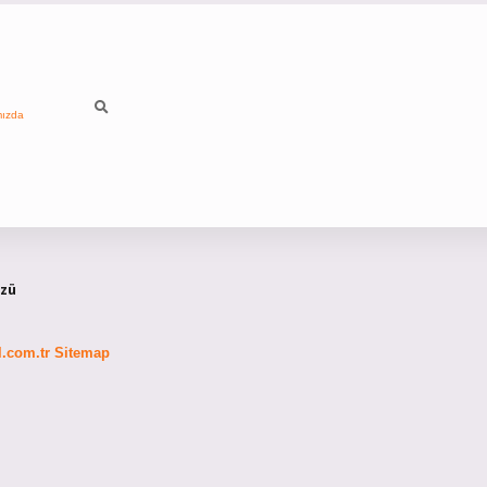
mızda
özü
fl.com.tr
Sitemap