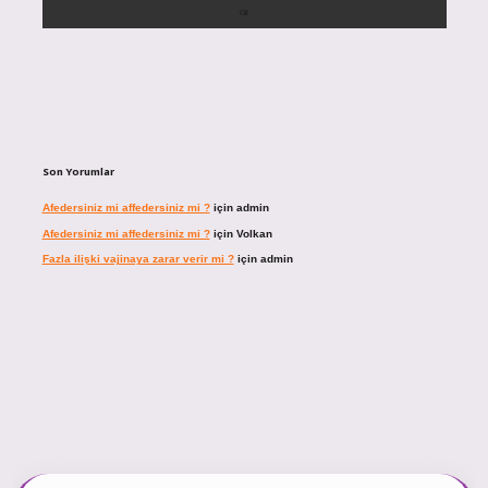
Son Yorumlar
Afedersiniz mi affedersiniz mi ?
için
admin
Afedersiniz mi affedersiniz mi ?
için
Volkan
Fazla ilişki vajinaya zarar verir mi ?
için
admin
ncel giriş
https://tulipbett.net/