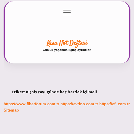
menüyü
Anasayfa
Gizlilik Politikası
Yasal Uyarı
aç
Hakkımızda
Kısa Not Defteri
Günlük yaşamda ilginç ayrıntılar.
Etiket:
Kişniş çayı günde kaç bardak içilmeli
https://www.fiberforum.com.tr
https://evrino.com.tr
https://efl.com.tr
Sitemap