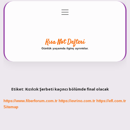
menüyü
Anasayfa
Gizlilik Politikası
Yasal Uyarı
aç
Hakkımızda
Kısa Not Defteri
Günlük yaşamda ilginç ayrıntılar.
Etiket:
Kızılcık Şerbeti kaçıncı bölümde final olacak
https://www.fiberforum.com.tr
https://evrino.com.tr
https://efl.com.tr
Sitemap