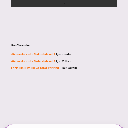
Son Yorumlar
Afedersiniz mi affedersiniz mi ?
için
admin
Afedersiniz mi affedersiniz mi ?
için
Volkan
Fazla ilişki vajinaya zarar verir mi ?
için
admin
cel giriş
https://tulipbett.net/