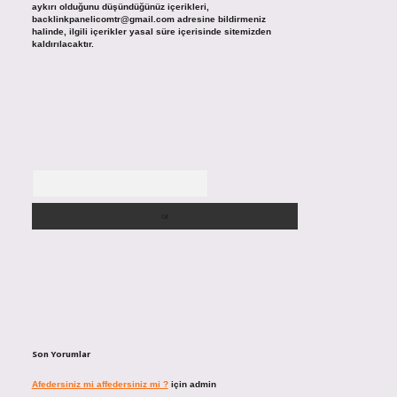
aykırı olduğunu düşündüğünüz içerikleri,
backlinkpanelicomtr@gmail.com
adresine bildirmeniz
halinde, ilgili içerikler yasal süre içerisinde sitemizden
kaldırılacaktır.
Arama
Son Yorumlar
Afedersiniz mi affedersiniz mi ?
için
admin