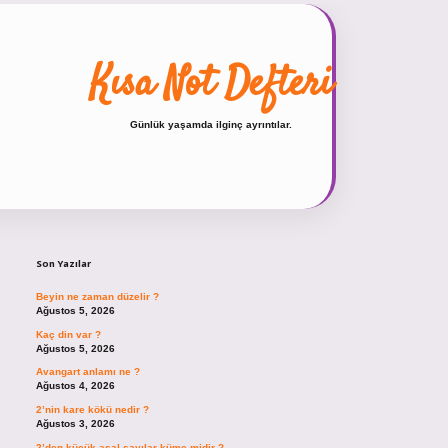
Kısa Not Defteri
Günlük yaşamda ilginç ayrıntılar.
Sidebar
hiltonbet güncel giriş
https://tulip
Son Yazılar
Beyin ne zaman düzelir ?
Ağustos 5, 2026
Kaç din var ?
Ağustos 5, 2026
Avangart anlamı ne ?
Ağustos 4, 2026
2’nin kare kökü nedir ?
Ağustos 3, 2026
2’den küçük asal sayılar küme midir ?