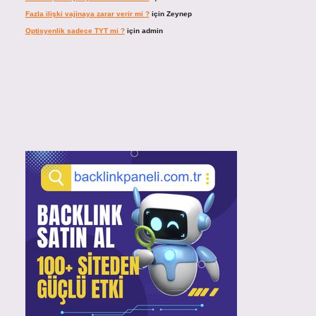
Fazla ilişki vajinaya zarar verir mi ?
için
Zeynep
Optisyenlik sadece TYT mi ?
için
admin