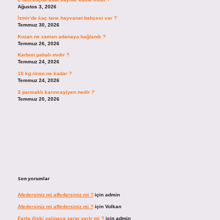
Ağustos 3, 2026
İzmir’de kaç tane hayvanat bahçesi var ?
Temmuz 30, 2026
Kozan ne zaman adanaya bağlandı ?
Temmuz 26, 2026
Karbon pahalı mıdır ?
Temmuz 24, 2026
10 kg rinso ne kadar ?
Temmuz 24, 2026
3 parmaklı karıncayiyen nedir ?
Temmuz 20, 2026
Son yorumlar
Afedersiniz mi affedersiniz mi ?
için
admin
Afedersiniz mi affedersiniz mi ?
için
Volkan
Fazla ilişki vajinaya zarar verir mi ?
için
admin