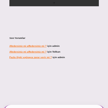
Son Yorumlar
Afedersiniz mi affedersiniz mi ?
için
admin
Afedersiniz mi affedersiniz mi ?
için
Volkan
Fazla ilişki vajinaya zarar verir mi ?
için
admin
ncel giriş
https://tulipbett.net/