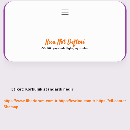
menüyü
Anasayfa
Gizlilik Politikası
Yasal Uyarı
aç
Hakkımızda
Kısa Not Defteri
Günlük yaşamda ilginç ayrıntılar.
Etiket:
Korkuluk standardı nedir
https://www.fiberforum.com.tr
https://evrino.com.tr
https://efl.com.tr
Sitemap