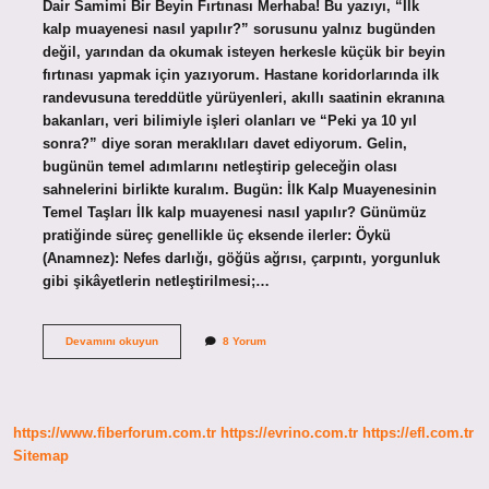
Dair Samimi Bir Beyin Fırtınası Merhaba! Bu yazıyı, “İlk
kalp muayenesi nasıl yapılır?” sorusunu yalnız bugünden
değil, yarından da okumak isteyen herkesle küçük bir beyin
fırtınası yapmak için yazıyorum. Hastane koridorlarında ilk
randevusuna tereddütle yürüyenleri, akıllı saatinin ekranına
bakanları, veri bilimiyle işleri olanları ve “Peki ya 10 yıl
sonra?” diye soran meraklıları davet ediyorum. Gelin,
bugünün temel adımlarını netleştirip geleceğin olası
sahnelerini birlikte kuralım. Bugün: İlk Kalp Muayenesinin
Temel Taşları İlk kalp muayenesi nasıl yapılır? Günümüz
pratiğinde süreç genellikle üç eksende ilerler: Öykü
(Anamnez): Nefes darlığı, göğüs ağrısı, çarpıntı, yorgunluk
gibi şikâyetlerin netleştirilmesi;…
Ilk
Devamını okuyun
8 Yorum
kalp
muayenesi
nasıl
yapılır
?
https://www.fiberforum.com.tr
https://evrino.com.tr
https://efl.com.tr
Sitemap