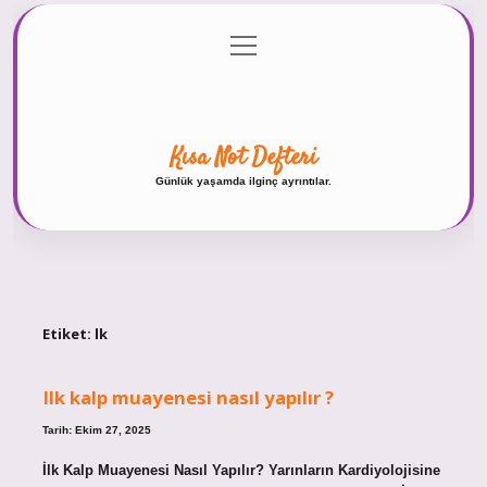
menüyü
Anasayfa
Gizlilik Politikası
Yasal Uyarı
aç
Hakkımızda
Kısa Not Defteri
Günlük yaşamda ilginç ayrıntılar.
Etiket:
lk
Ilk kalp muayenesi nasıl yapılır ?
Tarih: Ekim 27, 2025
İlk Kalp Muayenesi Nasıl Yapılır? Yarınların Kardiyolojisine