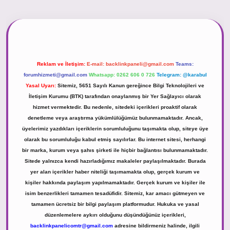
el giriş
https://tulipbett.net/
Reklam ve İletişim:
E-mail:
backlinkpaneli@gmail.com
Teams:
forumhizmeti@gmail.com
Whatsapp: 0262 606 0 726
Telegram: @karabul
Yasal Uyarı:
Sitemiz, 5651 Sayılı Kanun gereğince Bilgi Teknolojileri ve
İletişim Kurumu (BTK) tarafından onaylanmış bir Yer Sağlayıcı olarak
hizmet vermektedir. Bu nedenle, sitedeki içerikleri proaktif olarak
denetleme veya araştırma yükümlülüğümüz bulunmamaktadır. Ancak,
üyelerimiz yazdıkları içeriklerin sorumluluğunu taşımakta olup, siteye üye
olarak bu sorumluluğu kabul etmiş sayılırlar. Bu internet sitesi, herhangi
bir marka, kurum veya şahıs şirketi ile hiçbir bağlantısı bulunmamaktadır.
Sitede yalnızca kendi hazırladığımız makaleler paylaşılmaktadır. Burada
yer alan içerikler haber niteliği taşımamakta olup, gerçek kurum ve
kişiler hakkında paylaşım yapılmamaktadır. Gerçek kurum ve kişiler ile
isim benzerlikleri tamamen tesadüfidir. Sitemiz, kar amacı gütmeyen ve
tamamen ücretsiz bir bilgi paylaşım platformudur. Hukuka ve yasal
düzenlemelere aykırı olduğunu düşündüğünüz içerikleri,
backlinkpanelicomtr@gmail.com
adresine bildirmeniz halinde, ilgili