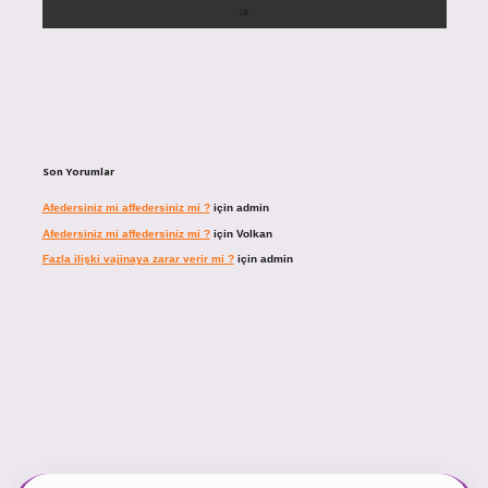
Son Yorumlar
Afedersiniz mi affedersiniz mi ?
için
admin
Afedersiniz mi affedersiniz mi ?
için
Volkan
Fazla ilişki vajinaya zarar verir mi ?
için
admin
cel giriş
https://tulipbett.net/