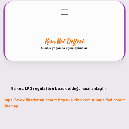
menüyü
Anasayfa
Gizlilik Politikası
Yasal Uyarı
aç
Hakkımızda
Kısa Not Defteri
Günlük yaşamda ilginç ayrıntılar.
Etiket:
LPG regülatörü bozuk olduğu nasıl anlaşılır
https://www.fiberforum.com.tr
https://evrino.com.tr
https://efl.com.tr
Sitemap