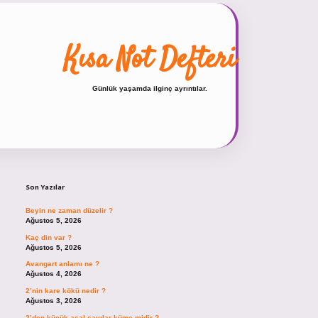
Kısa Not Defteri
Günlük yaşamda ilginç ayrıntılar.
Sidebar
hiltonbet güncel gir
Son Yazılar
Beyin ne zaman düzelir ?
Ağustos 5, 2026
Kaç din var ?
Ağustos 5, 2026
Avangart anlamı ne ?
Ağustos 4, 2026
2’nin kare kökü nedir ?
Ağustos 3, 2026
2’den küçük asal sayılar küme midir ?