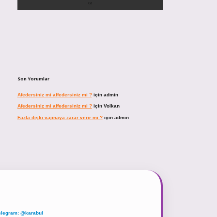
Son Yorumlar
Afedersiniz mi affedersiniz mi ?
için
admin
Afedersiniz mi affedersiniz mi ?
için
Volkan
Fazla ilişki vajinaya zarar verir mi ?
için
admin
elegram: @karabul