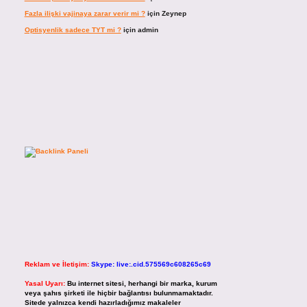
Fazla ilişki vajinaya zarar verir mi ?
için
Zeynep
Optisyenlik sadece TYT mi ?
için
admin
Reklam ve İletişim:
Skype: live:.cid.575569c608265c69
Yasal Uyarı:
Bu internet sitesi, herhangi bir marka, kurum
veya şahıs şirketi ile hiçbir bağlantısı bulunmamaktadır.
Sitede yalnızca kendi hazırladığımız makaleler