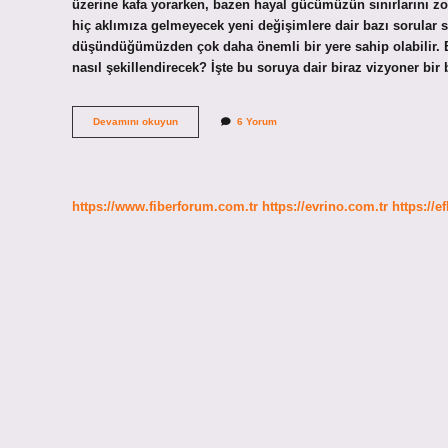
üzerine kafa yorarken, bazen hayal gücümüzün sınırlarını zo
hiç aklımıza gelmeyecek yeni değişimlere dair bazı sorular
düşündüğümüzden çok daha önemli bir yere sahip olabilir. Bu
nasıl şekillendirecek? İşte bu soruya dair biraz vizyoner bi
Örümcek
Devamını okuyun
6 Yorum
insanı
neden
ısırır
?
https://www.fiberforum.com.tr
https://evrino.com.tr
https://e