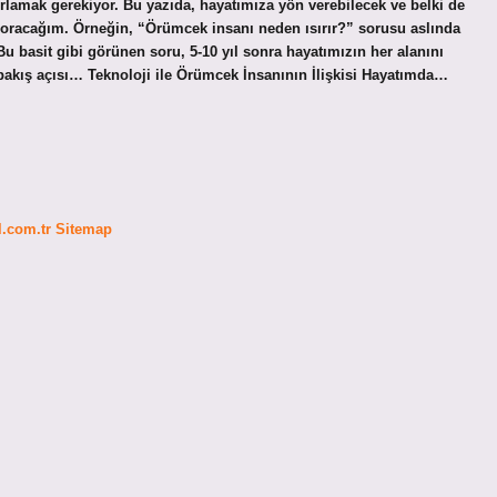
rlamak gerekiyor. Bu yazıda, hayatımıza yön verebilecek ve belki de
 soracağım. Örneğin, “Örümcek insanı neden ısırır?” sorusu aslında
 basit gibi görünen soru, 5-10 yıl sonra hayatımızın her alanını
r bakış açısı… Teknoloji ile Örümcek İnsanının İlişkisi Hayatımda…
fl.com.tr
Sitemap