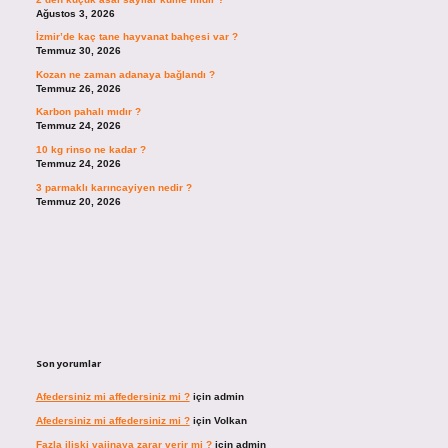
Ağustos 3, 2026
İzmir’de kaç tane hayvanat bahçesi var ?
Temmuz 30, 2026
Kozan ne zaman adanaya bağlandı ?
Temmuz 26, 2026
Karbon pahalı mıdır ?
Temmuz 24, 2026
10 kg rinso ne kadar ?
Temmuz 24, 2026
3 parmaklı karıncayiyen nedir ?
Temmuz 20, 2026
Son yorumlar
Afedersiniz mi affedersiniz mi ?
için
admin
Afedersiniz mi affedersiniz mi ?
için
Volkan
Fazla ilişki vajinaya zarar verir mi ?
için
admin