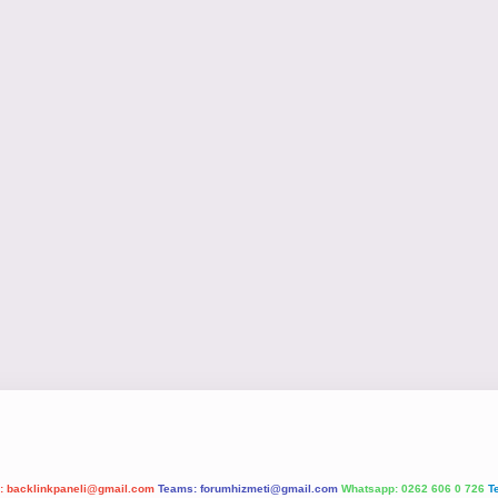
l:
backlinkpaneli@gmail.com
Teams:
forumhizmeti@gmail.com
Whatsapp: 0262 606 0 726
T