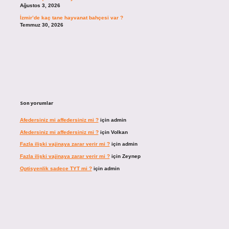
Ağustos 3, 2026
İzmir’de kaç tane hayvanat bahçesi var ?
Temmuz 30, 2026
Son yorumlar
Afedersiniz mi affedersiniz mi ?
için
admin
Afedersiniz mi affedersiniz mi ?
için
Volkan
Fazla ilişki vajinaya zarar verir mi ?
için
admin
Fazla ilişki vajinaya zarar verir mi ?
için
Zeynep
Optisyenlik sadece TYT mi ?
için
admin