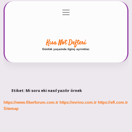
menüyü
Anasayfa
Gizlilik Politikası
Yasal Uyarı
aç
Hakkımızda
Kısa Not Defteri
Günlük yaşamda ilginç ayrıntılar.
Etiket:
Mi soru eki nasıl yazılır örnek
https://www.fiberforum.com.tr
https://evrino.com.tr
https://efl.com.tr
Sitemap