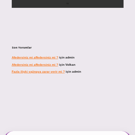
Son Yorumlar
Afedersiniz mi affedersiniz mi ?
için
admin
Afedersiniz mi affedersiniz mi ?
için
Volkan
Fazla ilişki vajinaya zarar verir mi ?
için
admin
ncel giriş
https://tulipbett.net/