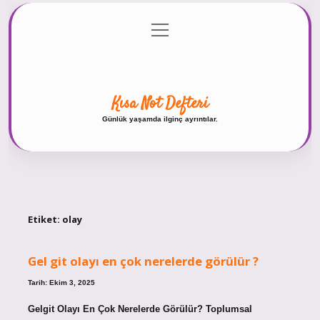
menüyü
Anasayfa
Gizlilik Politikası
Yasal Uyarı
aç
Hakkımızda
Kısa Not Defteri
Günlük yaşamda ilginç ayrıntılar.
Etiket:
olay
Gel git olayı en çok nerelerde görülür ?
Tarih: Ekim 3, 2025
Gelgit Olayı En Çok Nerelerde Görülür? Toplumsal