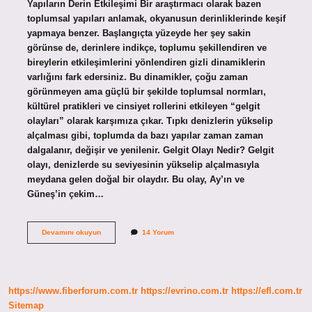
Yapıların Derin Etkileşimi Bir araştırmacı olarak bazen
toplumsal yapıları anlamak, okyanusun derinliklerinde keşif
yapmaya benzer. Başlangıçta yüzeyde her şey sakin
görünse de, derinlere indikçe, toplumu şekillendiren ve
bireylerin etkileşimlerini yönlendiren gizli dinamiklerin
varlığını fark edersiniz. Bu dinamikler, çoğu zaman
görünmeyen ama güçlü bir şekilde toplumsal normları,
kültürel pratikleri ve cinsiyet rollerini etkileyen “gelgit
olayları” olarak karşımıza çıkar. Tıpkı denizlerin yükselip
alçalması gibi, toplumda da bazı yapılar zaman zaman
dalgalanır, değişir ve yenilenir. Gelgit Olayı Nedir? Gelgit
olayı, denizlerde su seviyesinin yükselip alçalmasıyla
meydana gelen doğal bir olaydır. Bu olay, Ay’ın ve
Güneş’in çekim…
Gel
Devamını okuyun
14 Yorum
git
olayı
en
çok
nerelerde
https://www.fiberforum.com.tr
https://evrino.com.tr
https://efl.com.tr
görülür
?
Sitemap