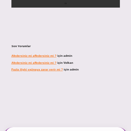
Son Yorumlar
Afedersiniz mi affedersiniz mi ?
için
admin
Afedersiniz mi affedersiniz mi ?
için
Volkan
Fazla ilişki vajinaya zarar verir mi ?
için
admin
cel giriş
https://tulipbett.net/