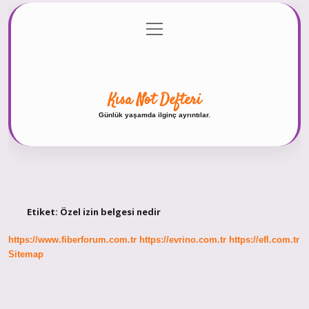
menüyü
Anasayfa
Gizlilik Politikası
Yasal Uyarı
aç
Hakkımızda
Kısa Not Defteri
Günlük yaşamda ilginç ayrıntılar.
Etiket:
Özel izin belgesi nedir
https://www.fiberforum.com.tr
https://evrino.com.tr
https://efl.com.tr
Sitemap