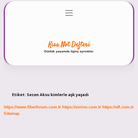
menüyü
Anasayfa
Gizlilik Politikası
Yasal Uyarı
aç
Hakkımızda
Kısa Not Defteri
Günlük yaşamda ilginç ayrıntılar.
Etiket:
Sezen Aksu kimlerle aşk yaşadı
https://www.fiberforum.com.tr
https://evrino.com.tr
https://efl.com.tr
Sitemap