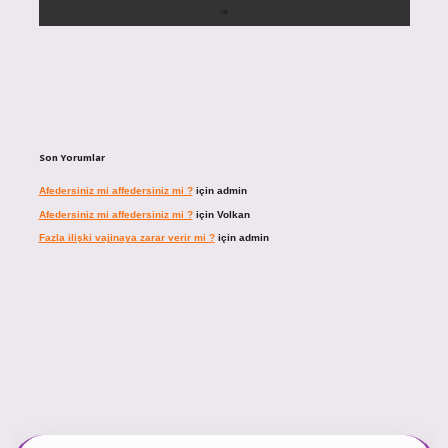
Son Yorumlar
Afedersiniz mi affedersiniz mi ?
için
admin
Afedersiniz mi affedersiniz mi ?
için
Volkan
Fazla ilişki vajinaya zarar verir mi ?
için
admin
cel giriş
https://tulipbett.net/