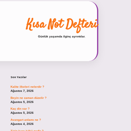
Kısa Not Defteri
Günlük yaşamda ilginç ayrıntılar.
Sidebar
hiltonbet güncel giriş
https://tulipb
Son Yazılar
Kalite ilkeleri nelerdir ?
Ağustos 7, 2026
Beyin ne zaman düzelir ?
Ağustos 5, 2026
Kaç din var ?
Ağustos 5, 2026
Avangart anlamı ne ?
Ağustos 4, 2026
2’nin kare kökü nedir ?