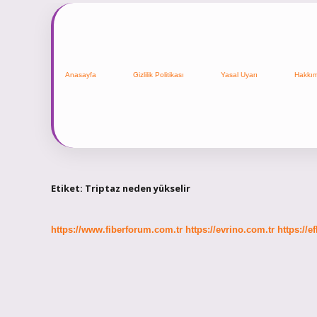
Anasayfa
Gizlilik Politikası
Yasal Uyarı
Hakkı
Etiket:
Triptaz neden yükselir
https://www.fiberforum.com.tr
https://evrino.com.tr
https://e