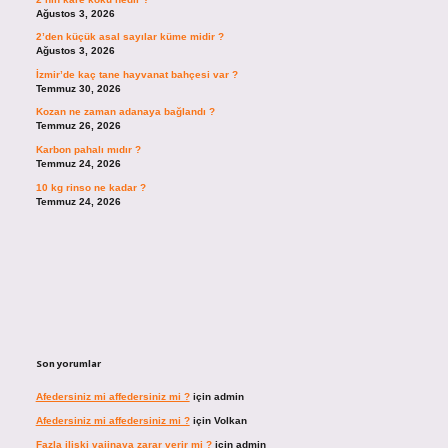
Ağustos 3, 2026
2’den küçük asal sayılar küme midir ?
Ağustos 3, 2026
İzmir’de kaç tane hayvanat bahçesi var ?
Temmuz 30, 2026
Kozan ne zaman adanaya bağlandı ?
Temmuz 26, 2026
Karbon pahalı mıdır ?
Temmuz 24, 2026
10 kg rinso ne kadar ?
Temmuz 24, 2026
Son yorumlar
Afedersiniz mi affedersiniz mi ?
için
admin
Afedersiniz mi affedersiniz mi ?
için
Volkan
Fazla ilişki vajinaya zarar verir mi ?
için
admin