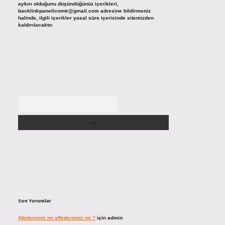
aykırı olduğunu düşündüğünüz içerikleri,
backlinkpanelicomtr@gmail.com
adresine bildirmeniz
halinde, ilgili içerikler yasal süre içerisinde sitemizden
kaldırılacaktır.
Arama
Son Yorumlar
Afedersiniz mi affedersiniz mi ?
için
admin