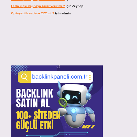
Fazla ilişki vajinaya zarar verir mi ?
için
Zeynep
Optisyenlik sadece TYT mi ?
için
admin