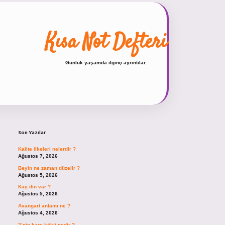
Kısa Not Defteri
Günlük yaşamda ilginç ayrıntılar.
Sidebar
hiltonbet güncel giriş
https://tulipb
Son Yazılar
Kalite ilkeleri nelerdir ?
Ağustos 7, 2026
Beyin ne zaman düzelir ?
Ağustos 5, 2026
Kaç din var ?
Ağustos 5, 2026
Avangart anlamı ne ?
Ağustos 4, 2026
2’nin kare kökü nedir ?