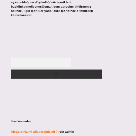
aykırı olduğunu düşündüğünüz içerikleri,
backlinkpanelicomtr@gmail.com
adresine bildirmeniz
halinde, ilgili içerikler yasal süre içerisinde sitemizden
kaldırılacaktır.
Arama
Son Yorumlar
Afedersiniz mi affedersiniz mi ?
için
admin