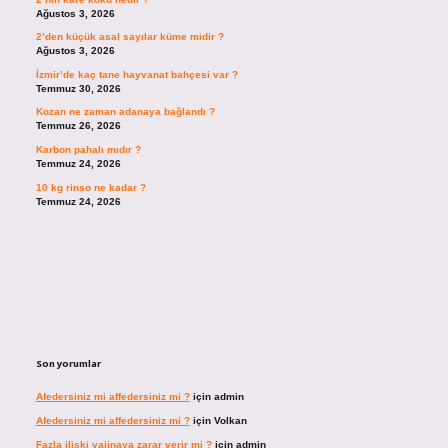
Ağustos 3, 2026
2’den küçük asal sayılar küme midir ?
Ağustos 3, 2026
İzmir’de kaç tane hayvanat bahçesi var ?
Temmuz 30, 2026
Kozan ne zaman adanaya bağlandı ?
Temmuz 26, 2026
Karbon pahalı mıdır ?
Temmuz 24, 2026
10 kg rinso ne kadar ?
Temmuz 24, 2026
Son yorumlar
Afedersiniz mi affedersiniz mi ?
için
admin
Afedersiniz mi affedersiniz mi ?
için
Volkan
Fazla ilişki vajinaya zarar verir mi ?
için
admin