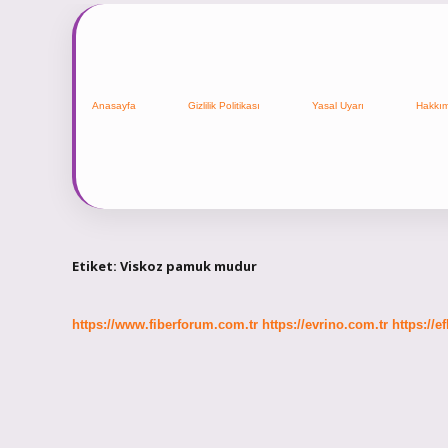
Anasayfa
Gizlilik Politikası
Yasal Uyarı
Hakkı
Etiket:
Viskoz pamuk mudur
https://www.fiberforum.com.tr
https://evrino.com.tr
https://e