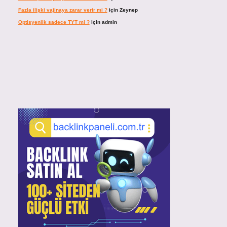
Fazla ilişki vajinaya zarar verir mi ?
için
Zeynep
Optisyenlik sadece TYT mi ?
için
admin