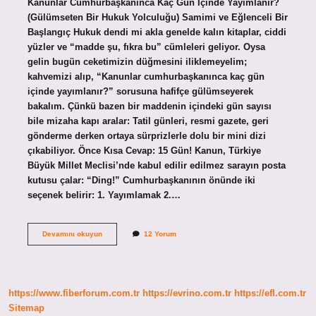
Kanunlar Cumhurbaşkanınca Kaç Gün İçinde Yayımlanır?
(Gülümseten Bir Hukuk Yolculuğu) Samimi ve Eğlenceli Bir
Başlangıç Hukuk dendi mi akla genelde kalın kitaplar, ciddi
yüzler ve “madde şu, fıkra bu” cümleleri geliyor. Oysa
gelin bugün ceketimizin düğmesini iliklemeyelim;
kahvemizi alıp, “Kanunlar cumhurbaşkanınca kaç gün
içinde yayımlanır?” sorusuna hafifçe gülümseyerek
bakalım. Çünkü bazen bir maddenin içindeki gün sayısı
bile mizaha kapı aralar: Tatil günleri, resmi gazete, geri
gönderme derken ortaya sürprizlerle dolu bir mini dizi
çıkabiliyor. Önce Kısa Cevap: 15 Gün! Kanun, Türkiye
Büyük Millet Meclisi’nde kabul edilir edilmez sarayın posta
kutusu çalar: “Ding!” Cumhurbaşkanının önünde iki
seçenek belirir: 1. Yayımlamak 2.…
Kanunlar
Devamını okuyun
12 Yorum
cumhurbaşkanınca
kaç
gün
içinde
yayımlanır
https://www.fiberforum.com.tr
https://evrino.com.tr
https://efl.com.tr
?
Sitemap