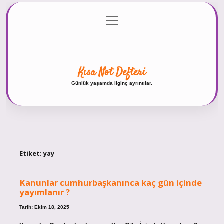
menüyü
Anasayfa
Gizlilik Politikası
Yasal Uyarı
aç
Hakkımızda
Kısa Not Defteri
Günlük yaşamda ilginç ayrıntılar.
Etiket:
yay
Kanunlar cumhurbaşkanınca kaç gün içinde
yayımlanır ?
Tarih: Ekim 18, 2025