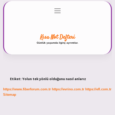
menüyü
Anasayfa
Gizlilik Politikası
Yasal Uyarı
aç
Hakkımızda
Kısa Not Defteri
Günlük yaşamda ilginç ayrıntılar.
Etiket:
Yolun tek yönlü olduğunu nasıl anlarız
https://www.fiberforum.com.tr
https://evrino.com.tr
https://efl.com.tr
Sitemap