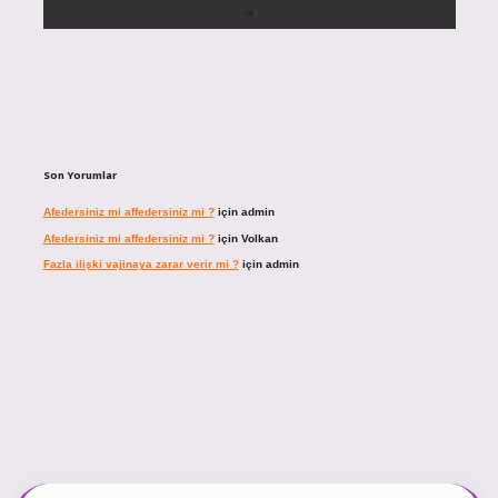
Son Yorumlar
Afedersiniz mi affedersiniz mi ?
için
admin
Afedersiniz mi affedersiniz mi ?
için
Volkan
Fazla ilişki vajinaya zarar verir mi ?
için
admin
ncel giriş
https://tulipbett.net/