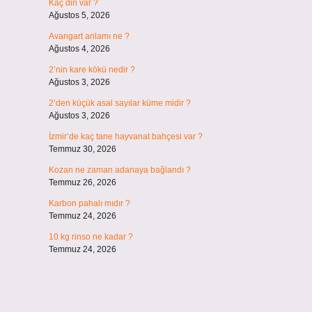
Kaç din var ?
Ağustos 5, 2026
Avangart anlamı ne ?
Ağustos 4, 2026
2’nin kare kökü nedir ?
Ağustos 3, 2026
2’den küçük asal sayılar küme midir ?
Ağustos 3, 2026
İzmir’de kaç tane hayvanat bahçesi var ?
Temmuz 30, 2026
Kozan ne zaman adanaya bağlandı ?
Temmuz 26, 2026
Karbon pahalı mıdır ?
Temmuz 24, 2026
10 kg rinso ne kadar ?
Temmuz 24, 2026