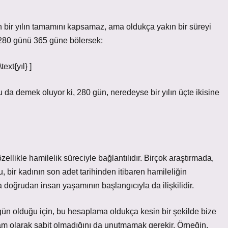
ün bir yılın tamamını kapsamaz, ama oldukça yakın bir süreyi
r 280 günü 365 güne bölersek:
text{yıl} ]
u da demek oluyor ki, 280 gün, neredeyse bir yılın üçte ikisine
llikle hamilelik süreciyle bağlantılıdır. Birçok araştırmada,
u, bir kadının son adet tarihinden itibaren hamileliğin
doğrudan insan yaşamının başlangıcıyla da ilişkilidir.
gün olduğu için, bu hesaplama oldukça kesin bir şekilde bize
am olarak sabit olmadığını da unutmamak gerekir. Örneğin,