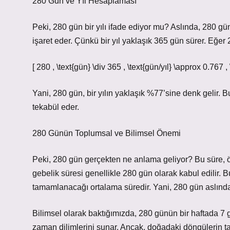
280 Gün ve Yıl Hesaplaması
Peki, 280 gün bir yılı ifade ediyor mu? Aslında, 280 g
işaret eder. Çünkü bir yıl yaklaşık 365 gün sürer. Eğe
[ 280 , \text{gün} \div 365 , \text{gün/yıl} \approx 0.767 , \
Yani, 280 gün, bir yılın yaklaşık %77’sine denk gelir. B
tekabül eder.
280 Günün Toplumsal ve Bilimsel Önemi
Peki, 280 gün gerçekten ne anlama geliyor? Bu süre, öze
gebelik süresi genellikle 280 gün olarak kabul edilir. B
tamamlanacağı ortalama süredir. Yani, 280 gün aslında 
Bilimsel olarak baktığımızda, 280 günün bir haftada 7 
zaman dilimlerini sunar. Ancak, doğadaki döngülerin t