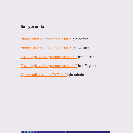
Son yorumlar
Afedersiniz mi affedersiniz mi ?
için
admin
Afedersiniz mi affedersiniz mi ?
için
Volkan
Fazla ilişki vajinaya zarar verir mi ?
için
admin
Fazla ilişki vajinaya zarar verir mi ?
için
Zeynep
n
Optisyenlik sadece TYT mi ?
için
admin
a