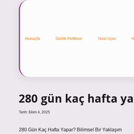
Anasayfa
Gizlilik Politikası
Yasal Uyarı
H
280 gün kaç hafta ya
Tarih: Ekim 4, 2025
280 Gün Kaç Hafta Yapar? Bilimsel Bir Yaklaşım