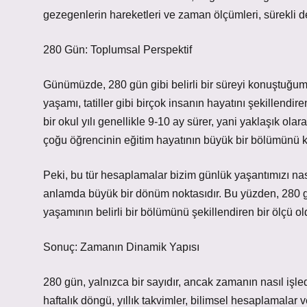
gezegenlerin hareketleri ve zaman ölçümleri, sürekli değ
280 Gün: Toplumsal Perspektif
Günümüzde, 280 gün gibi belirli bir süreyi konuştuğumu
yaşamı, tatiller gibi birçok insanın hayatını şekillendi
bir okul yılı genellikle 9-10 ay sürer, yani yaklaşık ol
çoğu öğrencinin eğitim hayatının büyük bir bölümünü 
Peki, bu tür hesaplamalar bizim günlük yaşantımızı nası
anlamda büyük bir dönüm noktasıdır. Bu yüzden, 280 
yaşamının belirli bir bölümünü şekillendiren bir ölçü ol
Sonuç: Zamanın Dinamik Yapısı
280 gün, yalnızca bir sayıdır, ancak zamanın nasıl işle
haftalık döngü, yıllık takvimler, bilimsel hesaplamalar v