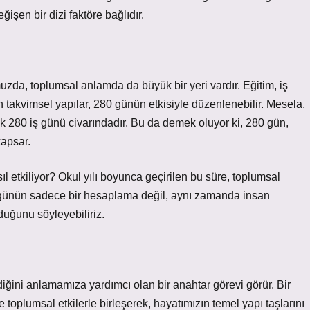
işen bir dizi faktöre bağlıdır.
zda, toplumsal anlamda da büyük bir yeri vardır. Eğitim, iş
ren takvimsel yapılar, 280 günün etkisiyle düzenlenebilir. Mesela,
arak 280 iş günü civarındadır. Bu da demek oluyor ki, 280 gün,
kapsar.
l etkiliyor? Okul yılı boyunca geçirilen bu süre, toplumsal
günün sadece bir hesaplama değil, aynı zamanda insan
duğunu söyleyebiliriz.
diğini anlamamıza yardımcı olan bir anahtar görevi görür. Bir
e toplumsal etkilerle birleşerek, hayatımızın temel yapı taşlarını