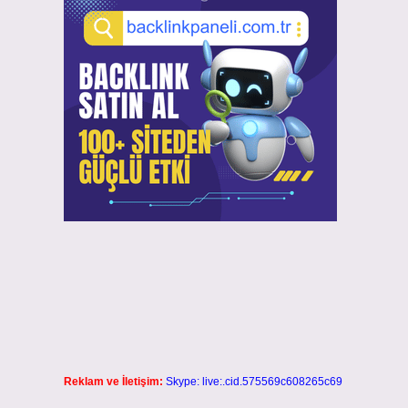
Reklam ve İletişim:
Skype: live:.cid.575569c608265c69