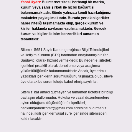
Yasal Uyarı:
Bu internet sitesi, herhangi bir marka,
kurum veya şahıs şirketi ile hiçbir bağlantısı
bulunmamaktadır. Sitede yalnızca kendi hazırladığımız
makaleler paylaşılmaktadır. Burada yer alan içerikler
haber niteliği taşımamakta olup, gerçek kurum ve
kişiler hakkında paylaşım yapılmamaktadır. Gerçek
kurum ve kişiler ile isim benzerlikleri tamamen
tesadüfidir.
Sitemiz, 5651 Sayılı Kanun gereğince Bilgi Teknolojileri
ve İletişim Kurumu (BTK) tarafından onaylanmış bir Yer
Sağlayıcı olarak hizmet vermektedir. Bu nedenle, sitedeki
içerikleri proaktif olarak denetleme veya araştırma
yükümlülüğümüz bulunmamaktadır. Ancak, üyelerimiz
yazdıkları içeriklerin sorumluluğunu taşımakta olup, siteye
üye olarak bu sorumluluğu kabul etmiş sayılırlar.
Sitemiz, kar amacı gütmeyen ve tamamen ücretsiz bir bilgi
paylaşım platformudur. Hukuka ve yasal düzenlemelere
aykırı olduğunu düşündüğünüz içerikleri,
backlinkpanelicomtr@gmail.com
adresine bildirmeniz
halinde, ilgili içerikler yasal süre içerisinde sitemizden
kaldırılacaktır.