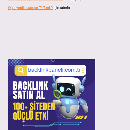
Optisyenlik sadece TYT mi ?
için
admin