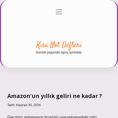
menüyü
Anasayfa
Gizlilik Politikası
Yasal Uyarı
aç
Hakkımızda
Kısa Not Defteri
Günlük yaşamda ilginç ayrıntılar.
Amazon’un yıllık geliri ne kadar ?
Tarih: Haziran 30, 2026
Geçmişi anlamanın bugünü yorumlamadaki rolü,