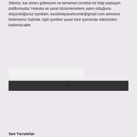
Sitemiz, kar amacı gütmeyen ve tamamen ücretsiz bir bilgi paylaşım
platformudur. Hukuka ve yasal düzenlemelere aykırı olduğunu
düşündüğünüz içerikleri,
backlinkpanelicomtr@gmail.com
adresine
bildirmeniz halinde, ilgili içerikler yasal süre içerisinde sitemizden
kaldırılacaktır.
Arama
Son Yorumlar