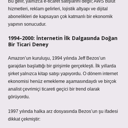
Bu gelir, yalnızca e-ticaret satışlarını değil; AWS bulut
hizmetleri, reklam gelirleri, lojistik altyapı ve dijital
abonelikleri de kapsayan çok katmanlı bir ekonomik
yapının sonucudur.
1994–2000: İnternetin İlk Dalgasında Doğan
Bir Ticari Deney
Amazon’un kuruluşu, 1994 yılında Jeff Bezos’un
garajdan başlattığı bir girişimle gerçekleşti. İlk yıllarda
şirket yalnızca kitap satışı yapıyordu. O dönem internet
ekonomisi henüz emekleme aşamasındaydı ve birçok
analist çevrimiçi ticareti geçici bir trend olarak
görüyordu.
1997 yılında halka arz dosyasında Bezos’un şu ifadesi
dikkat çekmiştir: