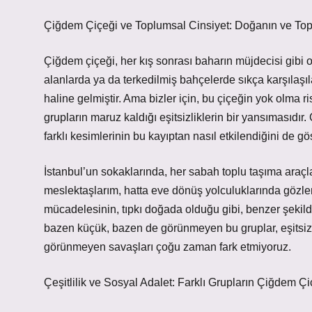
Çiğdem Çiçeği ve Toplumsal Cinsiyet: Doğanın ve To
Çiğdem çiçeği, her kış sonrası baharın müjdecisi gibi or
alanlarda ya da terkedilmiş bahçelerde sıkça karşılaş
haline gelmiştir. Ama bizler için, bu çiçeğin yok olma r
grupların maruz kaldığı eşitsizliklerin bir yansımasıdı
farklı kesimlerinin bu kayıptan nasıl etkilendiğini de gös
İstanbul’un sokaklarında, her sabah toplu taşıma araçla
meslektaşlarım, hatta eve dönüş yolculuklarında gözlem
mücadelesinin, tıpkı doğada olduğu gibi, benzer şekild
bazen küçük, bazen de görünmeyen bu gruplar, eşitsizl
görünmeyen savaşları çoğu zaman fark etmiyoruz.
Çeşitlilik ve Sosyal Adalet: Farklı Grupların Çiğdem Çiç