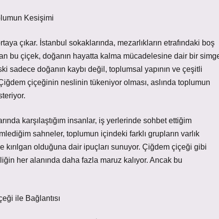
plumun Kesişimi
taya çıkar. İstanbul sokaklarında, mezarlıkların etrafındaki boş
ılan bu çiçek, doğanın hayatta kalma mücadelesine dair bir simg
iski sadece doğanın kaybı değil, toplumsal yapının ve çeşitli
r. Çiğdem çiçeğinin neslinin tükeniyor olması, aslında toplumun
teriyor.
rında karşılaştığım insanlar, iş yerlerinde sohbet ettiğim
lediğim sahneler, toplumun içindeki farklı grupların varlık
e kırılgan olduğuna dair ipuçları sunuyor. Çiğdem çiçeği gibi
iğin her alanında daha fazla maruz kalıyor. Ancak bu
eği ile Bağlantısı