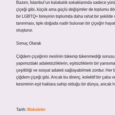
Bazen, İstanbul’un kalabalık sokaklarında sadece yürü
çiçeği gibi, küçük ama güçlü değişimler de toplumu dön
bir LGBTQ+ bireyinin toplumda daha rahat bir şekilde va
tanınması, tıpkı doğada nadir bulunan bir çiçeğin haya
oluşturur.
Sonuç Olarak
Çiğdem çiçeğinin neslinin tükenip tükenmediği sorusu
yapımızdaki adaletsizliklerin, eşitsizliklerin bir yansı
çeşitliliği ve sosyal adaleti sağlayabilmek zordur. Her b
çiğdem çiçeği gibi. Ancak bu direnç, kolektif bir çaba
kesiminin eşit haklara sahip olduğu bir dünya, ancak he
Tarih:
Makaleler