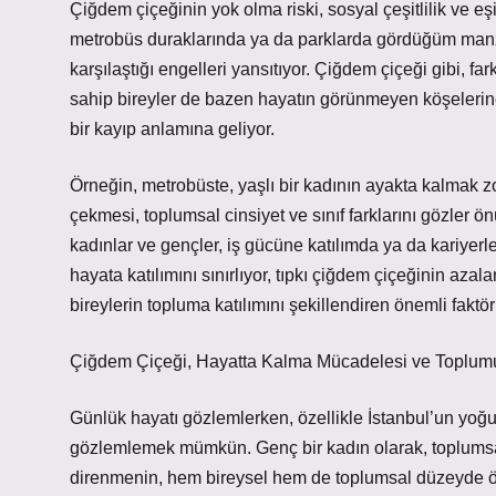
Çiğdem çiçeğinin yok olma riski, sosyal çeşitlilik ve eşi
metrobüs duraklarında ya da parklarda gördüğüm manza
karşılaştığı engelleri yansıtıyor. Çiğdem çiçeği gibi, far
sahip bireyler de bazen hayatın görünmeyen köşelerin
bir kayıp anlamına geliyor.
Örneğin, metrobüste, yaşlı bir kadının ayakta kalmak 
çekmesi, toplumsal cinsiyet ve sınıf farklarını gözler 
kadınlar ve gençler, iş gücüne katılımda ya da kariyerl
hayata katılımını sınırlıyor, tıpkı çiğdem çiçeğinin az
bireylerin topluma katılımını şekillendiren önemli faktörl
Çiğdem Çiçeği, Hayatta Kalma Mücadelesi ve Toplum
Günlük hayatı gözlemlerken, özellikle İstanbul’un yoğun 
gözlemlemek mümkün. Genç bir kadın olarak, toplumsal 
direnmenin, hem bireysel hem de toplumsal düzeyde öne