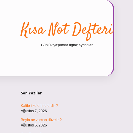
Kısa Not Defteri
Günlük yaşamda ilginç ayrıntılar.
Sidebar
hiltonbet güncel giriş
https://tul
Son Yazılar
Kalite ilkeleri nelerdir ?
Ağustos 7, 2026
Beyin ne zaman düzelir ?
Ağustos 5, 2026