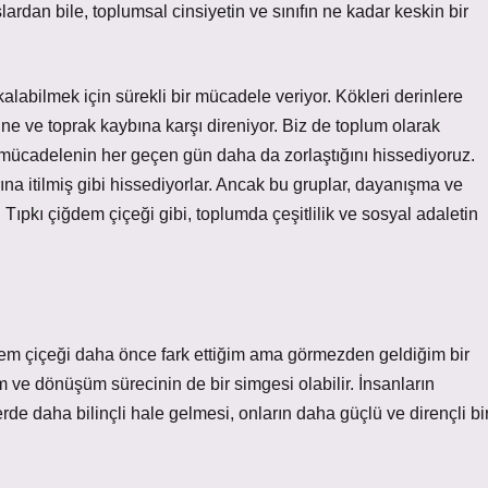
lardan bile, toplumsal cinsiyetin ve sınıfın ne kadar keskin bir
labilmek için sürekli bir mücadele veriyor. Kökleri derinlere
ğine ve toprak kaybına karşı direniyor. Biz de toplum olarak
iz mücadelenin her geçen gün daha da zorlaştığını hissediyoruz.
rına itilmiş gibi hissediyorlar. Ancak bu gruplar, dayanışma ve
 Tıpkı çiğdem çiçeği gibi, toplumda çeşitlilik ve sosyal adaletin
ğdem çiçeği daha önce fark ettiğim ama görmezden geldiğim bir
ve dönüşüm sürecinin de bir simgesi olabilir. İnsanların
lerde daha bilinçli hale gelmesi, onların daha güçlü ve dirençli bi