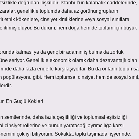
tsizlikle doğrudan ilişkilidir. İstanbul’un kalabalık caddelerinde,
ralar, genellikle toplumda daha az görünür grupların
klı etnik kökenlere, cinsiyet kimliklerine veya sosyal sınıflara
e itilmiş oluyor. Bu durum, hem doğa hem de toplum için büyük
zorunda kalması ya da genç bir adamın iş bulmakta zorluk
önüne seriyor. Genellikle ekonomik olarak daha dezavantajlı olan
erinde daha fazla engelle karşılaşıyorlar. Bu da onların toplumsa
alan popülasyonu gibi. Hem toplumsal cinsiyet hem de sosyal sınıf
erdir.
un En Güçlü Kökleri
semtlerinde, daha fazla çeşitliliği ve toplumsal eşitsizliği
cinsiyet rollerine ve bunun yaratacağı ayrımcılığa karşı
mini çok iyi biliyorum. Sokakta, toplu taşımada, işyerinde,