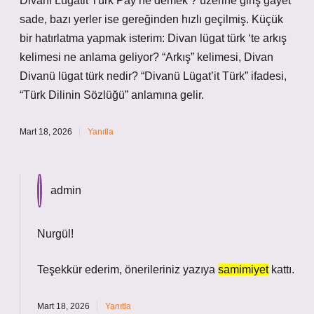
Divanı Lügatit Türk Pay ne demek ? üzerine giriş gayet
sade, bazı yerler ise gereğinden hızlı geçilmiş. Küçük
bir hatırlatma yapmak isterim: Divan lügat türk ‘te arkış
kelimesi ne anlama geliyor? “Arkış” kelimesi, Divan
Divanü lügat türk nedir? “Divanü Lügat’it Türk” ifadesi,
“Türk Dilinin Sözlüğü” anlamına gelir.
Mart 18, 2026
Yanıtla
admin
Nurgül!
Teşekkür ederim, önerileriniz yazıya
samimiyet
kattı.
Mart 18, 2026
Yanıtla