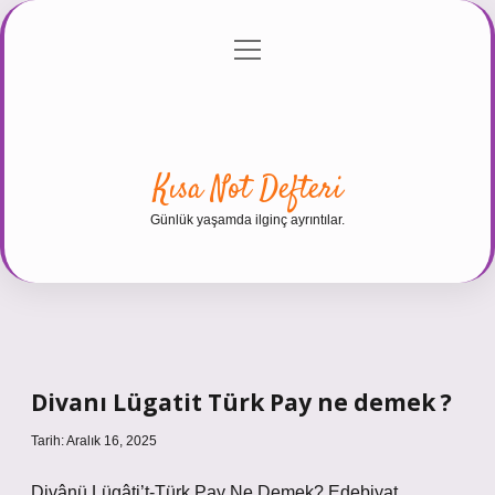
menüyü
Anasayfa
Gizlilik Politikası
Yasal Uyarı
aç
Hakkımızda
Kısa Not Defteri
Günlük yaşamda ilginç ayrıntılar.
Divanı Lügatit Türk Pay ne demek ?
Tarih: Aralık 16, 2025
Divânü Lügâti’t-Türk Pay Ne Demek? Edebiyat