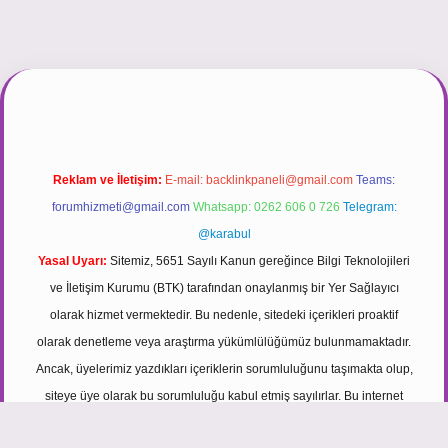
ve İletişim Kurumu (BTK) tarafından onaylanmış bir Yer Sağlayıcı
olarak hizmet vermektedir. Bu nedenle, sitedeki içerikleri proaktif
olarak denetleme veya araştırma yükümlülüğümüz bulunmamaktadır.
Ancak, üyelerimiz yazdıkları içeriklerin sorumluluğunu taşımakta olup,
siteye üye olarak bu sorumluluğu kabul etmiş sayılırlar. Bu internet
sitesi, herhangi bir marka, kurum veya şahıs şirketi ile hiçbir bağlantısı
bulunmamaktadır. Sitede yalnızca kendi hazırladığımız makaleler
paylaşılmaktadır. Burada yer alan içerikler haber niteliği taşımamakta
olup, gerçek kurum ve kişiler hakkında paylaşım yapılmamaktadır.
Gerçek kurum ve kişiler ile isim benzerlikleri tamamen tesadüfidir.
Sitemiz, kar amacı gütmeyen ve tamamen ücretsiz bir bilgi paylaşım
platformudur. Hukuka ve yasal düzenlemelere aykırı olduğunu
düşündüğünüz içerikleri,
backlinkpanelicomtr@gmail.com
adresine
bildirmeniz halinde, ilgili içerikler yasal süre içerisinde sitemizden
kaldırılacaktır.
Scrol
to