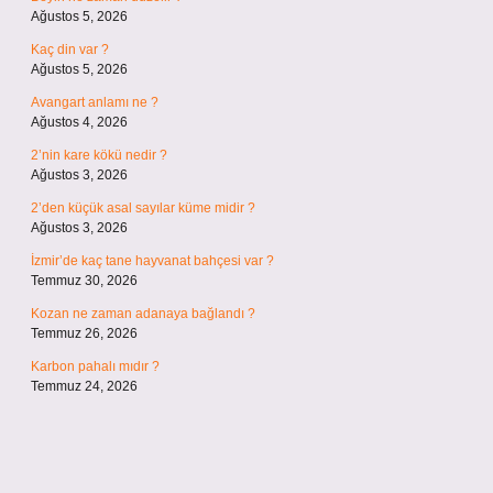
Temmuz 26, 2026
Karbon pahalı mıdır ?
Temmuz 24, 2026
Son yorumlar
Afedersiniz mi affedersiniz mi ?
için
admin
Afedersiniz mi affedersiniz mi ?
için
Volkan
Fazla ilişki vajinaya zarar verir mi ?
için
admin
Fazla ilişki vajinaya zarar verir mi ?
için
Zeynep
Optisyenlik sadece TYT mi ?
için
admin