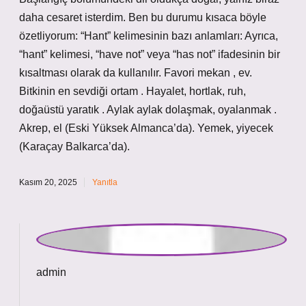
doğaüstü yaratık . Aylak aylak dolaşmak, oyalanmak .
Akrep, el (Eski Yüksek Almanca’da). Yemek, yiyecek
(Karaçay Balkarca’da).
Kasım 20, 2025
Yanıtla
admin
Onur! Kıymetli katkınız, yazının
temel yapısını
güçlendirdi ve daha
bütünlüklü
bir içerik sundu.
Kasım 20, 2025
Yanıtla
Mesut