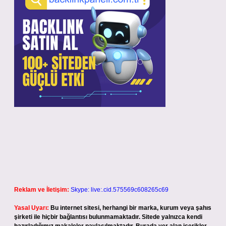
Reklam ve İletişim:
Skype: live:.cid.575569c608265c69
Yasal Uyarı:
Bu internet sitesi, herhangi bir marka, kurum veya şahıs
şirketi ile hiçbir bağlantısı bulunmamaktadır. Sitede yalnızca kendi
hazırladığımız makaleler paylaşılmaktadır. Burada yer alan içerikler
haber niteliği taşımamakta olup, gerçek kurum ve kişiler hakkında
paylaşım yapılmamaktadır. Gerçek kurum ve kişiler ile isim
benzerlikleri tamamen tesadüfidir.
Sitemiz, 5651 Sayılı Kanun gereğince Bilgi Teknolojileri ve İletişim
Kurumu (BTK) tarafından onaylanmış bir Yer Sağlayıcı olarak hizmet
vermektedir. Bu nedenle, sitedeki içerikleri proaktif olarak denetleme
veya araştırma yükümlülüğümüz bulunmamaktadır. Ancak, üyelerimiz
yazdıkları içeriklerin sorumluluğunu taşımakta olup, siteye üye olarak bu
sorumluluğu kabul etmiş sayılırlar.
Sitemiz, kar amacı gütmeyen ve tamamen ücretsiz bir bilgi paylaşım
platformudur. Hukuka ve yasal düzenlemelere aykırı olduğunu
düşündüğünüz içerikleri,
backlinkpanelicomtr@gmail.com
adresine
bildirmeniz halinde, ilgili içerikler yasal süre içerisinde sitemizden