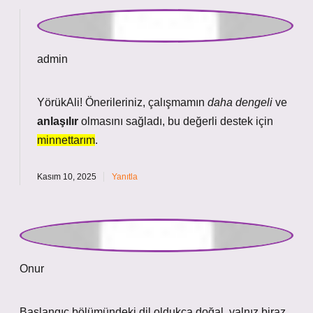
YörükAli!
Önerileriniz
, çalışmamın
daha dengeli
ve
anlaşılır
olmasını sağladı, bu değerli destek için
minnettarım
.
Kasım 10, 2025
Yanıtla
Onur
Başlangıç bölümündeki dil oldukça doğal, yalnız biraz
daha cesaret isterdim. Ben bu durumu kısaca böyle
özetliyorum: “Hant” kelimesinin bazı anlamları: Ayrıca,
“hant” kelimesi, “have not” veya “has not” ifadesinin bir
kısaltması olarak da kullanılır. Favori mekan , ev.
Bitkinin en sevdiği ortam . Hayalet, hortlak, ruh,