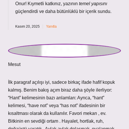
İlk paragraf açılışı iyi, sadece birkaç ifade hafif kopuk
kalmış. Benim bakış açım biraz daha şöyle ilerliyor:
“Hant” kelimesinin bazı anlamları: Ayrıca, “hant”
kelimesi, “have not” veya “has not” ifadesinin bir
kısaltması olarak da kullanılır. Favori mekan , ev.
Bitkinin en sevdiği ortam . Hayalet, hortlak, ruh,
doğaüstü yaratık . Aylak aylak dolaşmak, oyalanmak .
Akrep, el (Eski Yüksek Almanca’da). Yemek, yiyecek
(Karaçay Balkarca’da).
Ocak 6, 2026
Yanıtla
admin