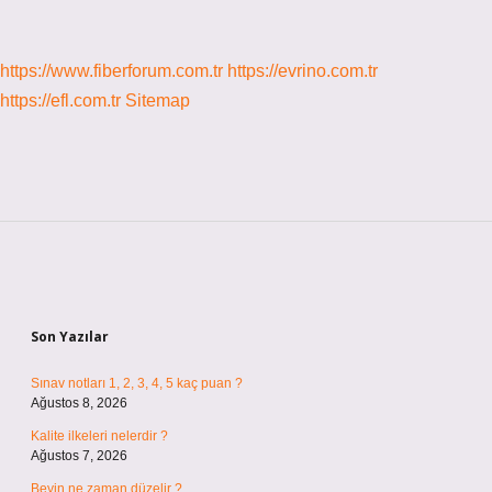
Son Yazılar
Sınav notları 1, 2, 3, 4, 5 kaç puan ?
Ağustos 8, 2026
Kalite ilkeleri nelerdir ?
Ağustos 7, 2026
Beyin ne zaman düzelir ?
Ağustos 5, 2026
Kaç din var ?
Ağustos 5, 2026
Avangart anlamı ne ?
Ağustos 4, 2026
2’nin kare kökü nedir ?
Ağustos 3, 2026
2’den küçük asal sayılar küme midir ?
Ağustos 3, 2026
İzmir’de kaç tane hayvanat bahçesi var ?
Temmuz 30, 2026
Kozan ne zaman adanaya bağlandı ?