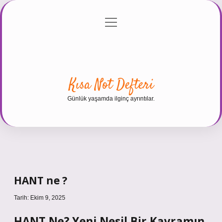
menüyü
Anasayfa
Gizlilik Politikası
Yasal Uyarı
aç
Hakkımızda
Kısa Not Defteri
Günlük yaşamda ilginç ayrıntılar.
HANT ne ?
Tarih: Ekim 9, 2025
HANT Ne? Yeni Nesil Bir Kavramın