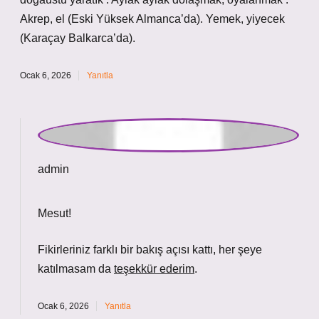
Mesut!
Fikirleriniz farklı bir bakış açısı kattı, her şeye
katılmasam da
teşekkür ederim
.
Ocak 6, 2026
Yanıtla
Bir yanıt yazın
E-posta adresiniz yayınlanmayacak.
Gerekli alanlar
*
ile işaretlenmişlerdir
Yorum