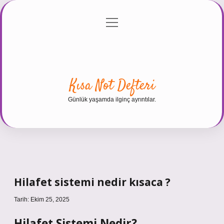
menüyü
Anasayfa
Gizlilik Politikası
Yasal Uyarı
aç
Hakkımızda
Kısa Not Defteri
Günlük yaşamda ilginç ayrıntılar.
Hilafet sistemi nedir kısaca ?
Tarih: Ekim 25, 2025
Hilafet Sistemi Nedir?