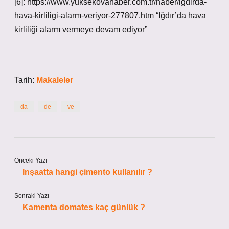
[6]: https://www.yuksekovahaber.com.tr/haber/igdirda-
hava-kirliligi-alarm-veriyor-277807.htm “Iğdır’da hava
kirliliği alarm vermeye devam ediyor”
Tarih:
Makaleler
da
de
ve
Önceki Yazı
Inşaatta hangi çimento kullanılır ?
Sonraki Yazı
Kamenta domates kaç günlük ?