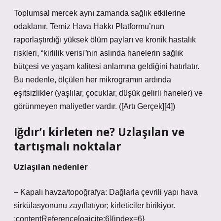
Toplumsal mercek aynı zamanda sağlık etkilerine
odaklanır. Temiz Hava Hakkı Platformu’nun
raporlaştırdığı yüksek ölüm payları ve kronik hastalık
riskleri, “kirlilik verisi”nin aslında hanelerin sağlık
bütçesi ve yaşam kalitesi anlamına geldiğini hatırlatır.
Bu nedenle, ölçülen her mikrogramın ardında
eşitsizlikler (yaşlılar, çocuklar, düşük gelirli haneler) ve
görünmeyen maliyetler vardır. ([Artı Gerçek][4])
Iğdır’ı kirleten ne? Uzlaşılan ve
tartışmalı noktalar
Uzlaşılan nedenler
– Kapalı havza/topoğrafya: Dağlarla çevrili yapı hava
sirkülasyonunu zayıflatıyor; kirleticiler birikiyor.
:contentReference[oaicite:6]{index=6}