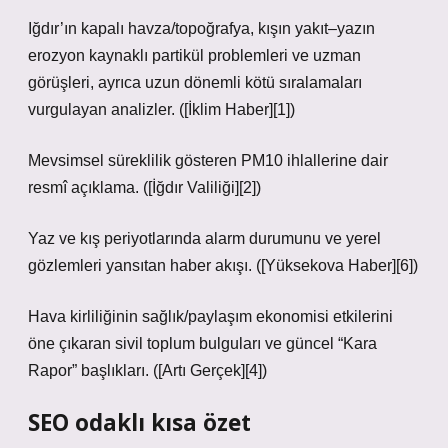
Iğdır’ın kapalı havza/topoğrafya, kışın yakıt–yazın
erozyon kaynaklı partikül problemleri ve uzman
görüşleri, ayrıca uzun dönemli kötü sıralamaları
vurgulayan analizler. ([İklim Haber][1])
Mevsimsel süreklilik gösteren PM10 ihlallerine dair
resmî açıklama. ([İğdır Valiliği][2])
Yaz ve kış periyotlarında alarm durumunu ve yerel
gözlemleri yansıtan haber akışı. ([Yüksekova Haber][6])
Hava kirliliğinin sağlık/paylaşım ekonomisi etkilerini
öne çıkaran sivil toplum bulguları ve güncel “Kara
Rapor” başlıkları. ([Artı Gerçek][4])
SEO odaklı kısa özet