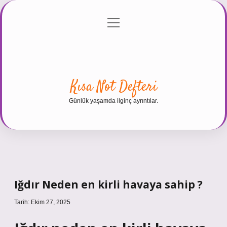
menüyü
Anasayfa
Gizlilik Politikası
Yasal Uyarı
aç
Hakkımızda
Kısa Not Defteri
Günlük yaşamda ilginç ayrıntılar.
Iğdır Neden en kirli havaya sahip ?
Tarih: Ekim 27, 2025