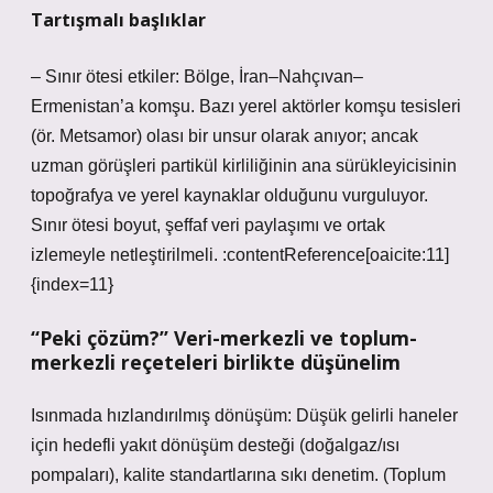
Tartışmalı başlıklar
– Sınır ötesi etkiler: Bölge, İran–Nahçıvan–
Ermenistan’a komşu. Bazı yerel aktörler komşu tesisleri
(ör. Metsamor) olası bir unsur olarak anıyor; ancak
uzman görüşleri partikül kirliliğinin ana sürükleyicisinin
topoğrafya ve yerel kaynaklar olduğunu vurguluyor.
Sınır ötesi boyut, şeffaf veri paylaşımı ve ortak
izlemeyle netleştirilmeli. :contentReference[oaicite:11]
{index=11}
“Peki çözüm?” Veri-merkezli ve toplum-
merkezli reçeteleri birlikte düşünelim
Isınmada hızlandırılmış dönüşüm: Düşük gelirli haneler
için hedefli yakıt dönüşüm desteği (doğalgaz/ısı
pompaları), kalite standartlarına sıkı denetim. (Toplum