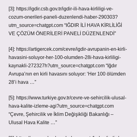
[3]: https://igdir.csb.gov.tr/igdir-ili-hava-kirliligi-ve-
cozum-onerileri-paneli-duzenlendi-haber-290303?
utm_source=chatgpt.com “IĞDIR İLİ HAVA KİRLİLİĞİ
VE ÇÖZÜM ÖNERİLERİ PANELİ DÜZENLENDİ”
[4]: https://artigercek.com/cevre/igdir-avrupanin-en-kirli-
havasini-soluyor-her-100-olumden-28i-hava-kirliligi-
kaynakli-272327h?utm_source=chatgpt.com “Iğdır
Avrupa’nın en kirli havasını soluyor: ‘Her 100 ölümden
28’i hava …”
[5]: https://www.turkiye.gov.tr/cevre-ve-sehircilik-ulusal-
hava-kalite-izleme-agi?utm_source=chatgpt.com
“Çevre, Şehircilik ve İklim Değişikliği Bakanlığı –
Ulusal Hava Kalite …”