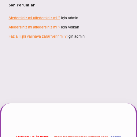
Son Yorumlar
Afedersiniz mi affedersiniz mi ?
için
admin
Afedersiniz mi affedersiniz mi ?
için
Volkan
Fazla ilişki vajinaya zarar verir mi ?
için
admin
t.net/