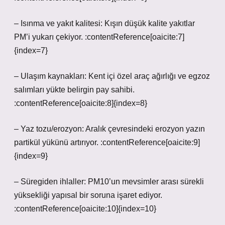
– Isınma ve yakıt kalitesi: Kışın düşük kalite yakıtlar
PM’i yukarı çekiyor. :contentReference[oaicite:7]
{index=7}
– Ulaşım kaynakları: Kent içi özel araç ağırlığı ve egzoz
salımları yükte belirgin pay sahibi.
:contentReference[oaicite:8]{index=8}
– Yaz tozu/erozyon: Aralık çevresindeki erozyon yazın
partikül yükünü artırıyor. :contentReference[oaicite:9]
{index=9}
– Süregiden ihlaller: PM10’un mevsimler arası sürekli
yüksekliği yapısal bir soruna işaret ediyor.
:contentReference[oaicite:10]{index=10}