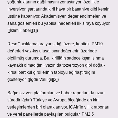
yoğunluklarının dağılmasını zorlaştırıyor; özellikle
inversiyon şartlarında kirli hava bir battaniye gibi kentin
üstüne kapanıyor. Akademisyen değerlendirmeleri ve
saha gözlemleri bu yapısal nedenleri ilk sıraya koyuyor.
([İklim Haber][1])
Resmî açıklamalara yansıdığı üzere, kentteki PM10
değerleri yaz-kış ulusal sınır değerlerin üzerinde
ölçülmüş durumda. Bu, kirliliğin sadece kışın ısınma
kaynaklı olmadığını; yazın da toz/erozyon gibi doğal-
kırsal partikül girdilerinin tabloyu ağırlaştırdığını
gösteriyor. ([İğdır Valiliği][2])
Bağımsız veri platformları ve haber raporları da uzun
süredir Iğdır’ı Türkiye ve Avrupa ölçeğinde en kirli
yerleşimlerden biri olarak anıyor. IQAir’in yıllık raporları
ve yerel panellerde paylaşılan bulgular, PM2.5