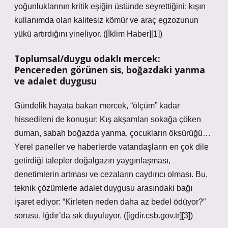
yoğunluklarının kritik eşiğin üstünde seyrettiğini; kışın
kullanımda olan kalitesiz kömür ve araç egzozunun
yükü artırdığını yineliyor. ([İklim Haber][1])
Toplumsal/duygu odaklı mercek:
Pencereden görünen sis, boğazdaki yanma
ve adalet duygusu
Gündelik hayata bakan mercek, “ölçüm” kadar
hissedileni de konuşur: Kış akşamları sokağa çöken
duman, sabah boğazda yanma, çocukların öksürüğü…
Yerel paneller ve haberlerde vatandaşların en çok dile
getirdiği talepler doğalgazın yaygınlaşması,
denetimlerin artması ve cezaların caydırıcı olması. Bu,
teknik çözümlerle adalet duygusu arasındaki bağı
işaret ediyor: “Kirleten neden daha az bedel ödüyor?”
sorusu, Iğdır’da sık duyuluyor. ([igdir.csb.gov.tr][3])