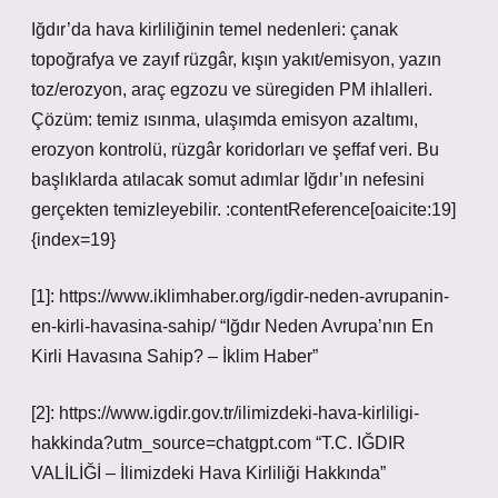
Iğdır’da hava kirliliğinin temel nedenleri: çanak
topoğrafya ve zayıf rüzgâr, kışın yakıt/emisyon, yazın
toz/erozyon, araç egzozu ve süregiden PM ihlalleri.
Çözüm: temiz ısınma, ulaşımda emisyon azaltımı,
erozyon kontrolü, rüzgâr koridorları ve şeffaf veri. Bu
başlıklarda atılacak somut adımlar Iğdır’ın nefesini
gerçekten temizleyebilir. :contentReference[oaicite:19]
{index=19}
[1]: https://www.iklimhaber.org/igdir-neden-avrupanin-
en-kirli-havasina-sahip/ “Iğdır Neden Avrupa’nın En
Kirli Havasına Sahip? – İklim Haber”
[2]: https://www.igdir.gov.tr/ilimizdeki-hava-kirliligi-
hakkinda?utm_source=chatgpt.com “T.C. IĞDIR
VALİLİĞİ – İlimizdeki Hava Kirliliği Hakkında”