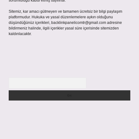
sorumluluğu kabul etmiş sayılırlar.
Sitemiz, kar amacı gütmeyen ve tamamen ücretsiz bir bilgi paylaşım
platformudur. Hukuka ve yasal düzenlemelere aykırı olduğunu
düşündüğünüz içerikleri,
backlinkpanelicomtr@gmail.com
adresine
bildirmeniz halinde, ilgili içerikler yasal süre içerisinde sitemizden
kaldırılacaktır.
Arama