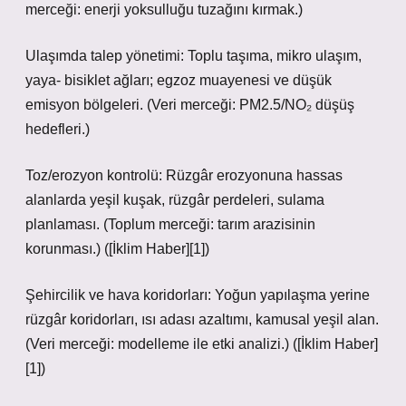
merceği: enerji yoksulluğu tuzağını kırmak.)
Ulaşımda talep yönetimi: Toplu taşıma, mikro ulaşım,
yaya- bisiklet ağları; egzoz muayenesi ve düşük
emisyon bölgeleri. (Veri merceği: PM2.5/NO₂ düşüş
hedefleri.)
Toz/erozyon kontrolü: Rüzgâr erozyonuna hassas
alanlarda yeşil kuşak, rüzgâr perdeleri, sulama
planlaması. (Toplum merceği: tarım arazisinin
korunması.) ([İklim Haber][1])
Şehircilik ve hava koridorları: Yoğun yapılaşma yerine
rüzgâr koridorları, ısı adası azaltımı, kamusal yeşil alan.
(Veri merceği: modelleme ile etki analizi.) ([İklim Haber]
[1])