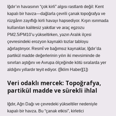
Iğdır’ın havasının “çok kirli” algısı rastlantı değil: Kent
kapalı bir havza—dağlarla çevrili çanak topoğrafya ve
rüzgârın zayıflığı kirli havayı hapsediyor. Kışın ısınmada
kullanılan kalitesiz yakıtlar ve araç egzozu
PM2.5/PM10’u yükseltirken, yazın Aralık ilçesi
çevresindeki erozyon kaynaklı tozlar tabloyu
ağırlaştırıyor. Resmî ve bağımsız kaynaklar, Iğdır’da
partikül madde değerlerinin yılın iki mevsiminde de
sınırları aştığını ve Avrupa ölçeğinde kötü sıralarda yer
aldığını yıllardır teyit ediyor. ([İklim Haber][1])
Veri odaklı mercek: Topoğrafya,
partikül madde ve sürekli ihlal
Iğdır, Ağrı Dağı ve çevredeki yükseltiler nedeniyle
kapalı bir havza. Bu “çanak etkisi”, kirletici