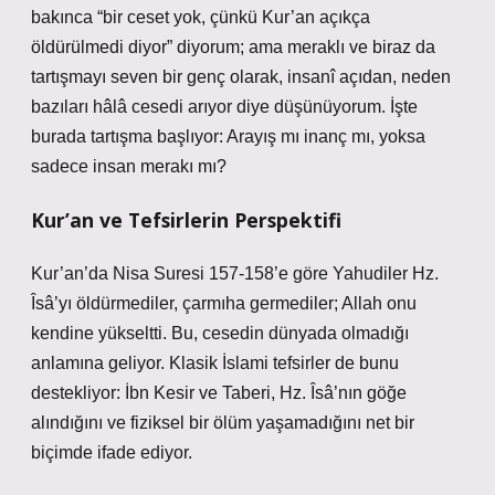
bakınca “bir ceset yok, çünkü Kur’an açıkça
öldürülmedi diyor” diyorum; ama meraklı ve biraz da
tartışmayı seven bir genç olarak, insanî açıdan, neden
bazıları hâlâ cesedi arıyor diye düşünüyorum. İşte
burada tartışma başlıyor: Arayış mı inanç mı, yoksa
sadece insan merakı mı?
Kur’an ve Tefsirlerin Perspektifi
Kur’an’da Nisa Suresi 157-158’e göre Yahudiler Hz.
Îsâ’yı öldürmediler, çarmıha germediler; Allah onu
kendine yükseltti. Bu, cesedin dünyada olmadığı
anlamına geliyor. Klasik İslami tefsirler de bunu
destekliyor: İbn Kesir ve Taberi, Hz. Îsâ’nın göğe
alındığını ve fiziksel bir ölüm yaşamadığını net bir
biçimde ifade ediyor.