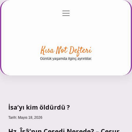
menüyü
Anasayfa
Gizlilik Politikası
Yasal Uyarı
aç
Hakkımızda
Kısa Not Defteri
Günlük yaşamda ilginç ayrıntılar.
İsa’yı kim öldürdü ?
Tarih: Mayıs 18, 2026
Hz. Îsâ’nın Cesedi Nerede? – Cesur