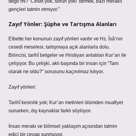
değil mi? ‘Ceset yok, sorun yok!’ demek, bazı meraklı
gençleri tatmin etmiyor.”
Zayıf Yönler: Şüphe ve Tartışma Alanları
Elbette her konunun zayıf yönleri vardır ve Hz. Îsâ’nın
cesedi meselesi, tartışmaya açık alanlarla dolu.
Birincisi, tarihî belgeler ve Hristiyan anlatıları Kur’an ile
çelişiyor. Bu çelişki, aklı başında bir insan için “Tam
olarak ne oldu?” sorusunu kaçınılmaz kılıyor.
Zayıf yönleri:
Tarihî kesinlik yok; Kur’an metinleri ölümden muafiyet
sunarken, dış kaynaklar farklı söylüyor.
İnsan merakı ve bilimsel yaklaşım açısından tatmin
edici bir cevap sunmuyor.