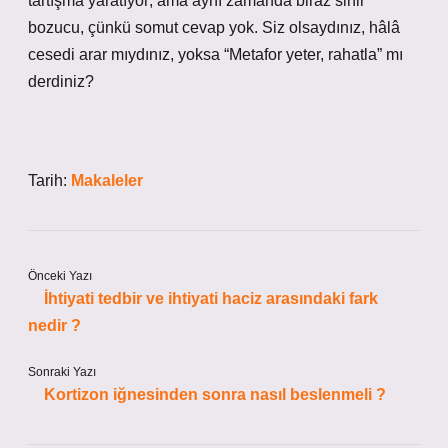
tartışma yaratıyor; ama aynı zamanda biraz sinir
bozucu, çünkü somut cevap yok. Siz olsaydınız, hâlâ
cesedi arar mıydınız, yoksa “Metafor yeter, rahatla” mı
derdiniz?
Tarih:
Makaleler
Önceki Yazı
İhtiyati tedbir ve ihtiyati haciz arasındaki fark
nedir ?
Sonraki Yazı
Kortizon iğnesinden sonra nasıl beslenmeli ?