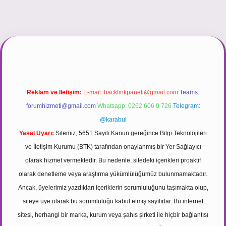
https://tulipbett.net/
Reklam ve İletişim:
E-mail:
backlinkpaneli@gmail.com
Teams:
forumhizmeti@gmail.com
Whatsapp: 0262 606 0 726
Telegram:
@karabul
Yasal Uyarı:
Sitemiz, 5651 Sayılı Kanun gereğince Bilgi Teknolojileri
ve İletişim Kurumu (BTK) tarafından onaylanmış bir Yer Sağlayıcı
olarak hizmet vermektedir. Bu nedenle, sitedeki içerikleri proaktif
olarak denetleme veya araştırma yükümlülüğümüz bulunmamaktadır.
Ancak, üyelerimiz yazdıkları içeriklerin sorumluluğunu taşımakta olup,
siteye üye olarak bu sorumluluğu kabul etmiş sayılırlar. Bu internet
sitesi, herhangi bir marka, kurum veya şahıs şirketi ile hiçbir bağlantısı