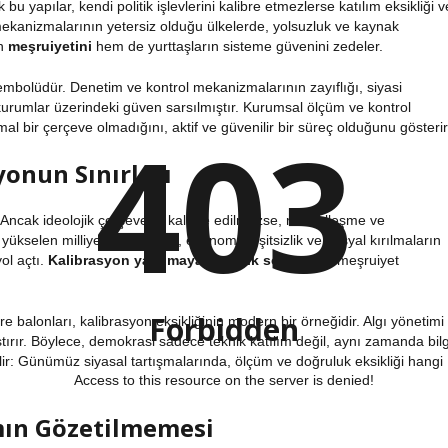
k bu yapılar, kendi politik işlevlerini kalibre etmezlerse
katılım
eksikliği v
ekanizmalarının yetersiz olduğu ülkelerde, yolsuzluk ve kaynak
ın
meşruiyetini
hem de yurttaşların sisteme güvenini zedeler.
embolüdür. Denetim ve kontrol mekanizmalarının zayıflığı, siyasi
kurumlar üzerindeki güven sarsılmıştır.
Kurumsal ölçüm ve kontrol
403
l bir çerçeve olmadığını, aktif ve güvenilir bir süreç olduğunu gösterir
yonun Sınırları
er. Ancak ideolojik çerçeveler kalibre edilmezse, radikalleşme ve
kselen milliyetçi ideolojiler, ekonomik eşitsizlik ve sosyal kırılmaların
ol açtı.
Kalibrasyon yapılmayan politik söylemler
, meşruiyet
Forbidden
e balonları, kalibrasyon eksikliğinin modern bir örneğidir. Algı yönetimi
tırır. Böylece, demokrasi sadece teknik katılım değil, aynı zamanda bilg
bilir: Günümüz siyasal tartışmalarında, ölçüm ve doğruluk eksikliği hangi
Access to this resource on the server is denied!
ımın Gözetilmemesi