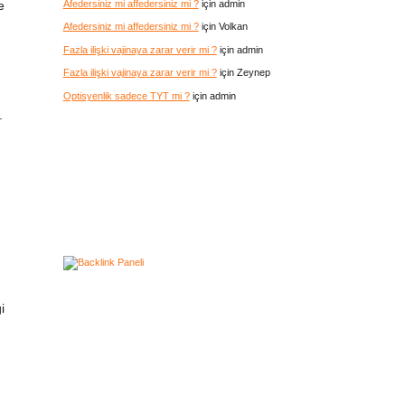
Afedersiniz mi affedersiniz mi ?
için
admin
e
Afedersiniz mi affedersiniz mi ?
için
Volkan
Fazla ilişki vajinaya zarar verir mi ?
için
admin
Fazla ilişki vajinaya zarar verir mi ?
için
Zeynep
Optisyenlik sadece TYT mi ?
için
admin
.
i