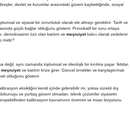
Bireyler, devlet ve kurumlar arasındaki güveni kaybettiğinde
, sosyal
plumsal ve siyasal bir zorunluluk olarak ele almayı gerektirir. Tarih ve
arasında güçlü bağlar olduğunu gösterir. Provokatif bir soru ortaya
ek, demokrasinin özü olan
katılım
ve
meşruiyet
kalıcı olarak zedelenir
p midir?
 değil, aynı zamanda toplumsal ve ideolojik bir kırılma yaşar. İktidar,
;
meşruiyet
ve
katılım
krize girer. Güncel örnekler ve karşılaştırmalı
ati olduğunu gösterir.
ibrasyon eksikliğini kendi içinde giderebilir mi, yoksa sürekli dış
dokunuşu ve yurttaş güveni olmadan, teknik çözümler siyasetin
 perspektifinden kalibrasyon kavramının önemini ve insan boyutunu