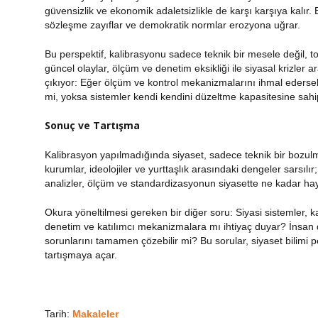
güvensizlik ve ekonomik adaletsizlikle de karşı karşıya kalır.
sözleşme zayıflar ve demokratik normlar erozyona uğrar.
Bu perspektif, kalibrasyonu sadece teknik bir mesele değil, to
güncel olaylar, ölçüm ve denetim eksikliği ile siyasal krizler 
çıkıyor: Eğer ölçüm ve kontrol mekanizmalarını ihmal eders
mi, yoksa sistemler kendi kendini düzeltme kapasitesine sahi
Sonuç ve Tartışma
Kalibrasyon yapılmadığında siyaset, sadece teknik bir bozulma
kurumlar, ideolojiler ve yurttaşlık arasındaki dengeler sarsılır
analizler, ölçüm ve standardizasyonun siyasette ne kadar hay
Okura yöneltilmesi gereken bir diğer soru: Siyasi sistemler, kal
denetim ve katılımcı mekanizmalara mı ihtiyaç duyar? İnsan 
sorunlarını tamamen çözebilir mi? Bu sorular, siyaset bilimi
tartışmaya açar.
Tarih:
Makaleler