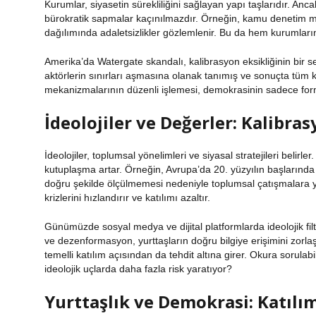
Kurumlar, siyasetin sürekliliğini sağlayan yapı taşlarıdır. Anca
bürokratik sapmalar kaçınılmazdır. Örneğin, kamu denetim m
dağılımında adaletsizlikler gözlemlenir. Bu da hem kurumlar
Amerika’da Watergate skandalı, kalibrasyon eksikliğinin bir s
aktörlerin sınırları aşmasına olanak tanımış ve sonuçta tüm 
mekanizmalarının düzenli işlemesi
, demokrasinin sadece forma
İdeolojiler ve Değerler: Kalibras
İdeolojiler, toplumsal yönelimleri ve siyasal stratejileri belirl
kutuplaşma artar. Örneğin, Avrupa’da 20. yüzyılın başlarında yü
doğru şekilde ölçülmemesi nedeniyle toplumsal çatışmalara y
krizlerini hızlandırır ve
katılımı azaltır
.
Günümüzde sosyal medya ve dijital platformlarda ideolojik filtr
ve dezenformasyon, yurttaşların doğru bilgiye erişimini zorlaş
temelli katılım açısından da tehdit altına girer. Okura sorula
ideolojik uçlarda daha fazla risk yaratıyor?
Yurttaşlık ve Demokrasi: Katıl