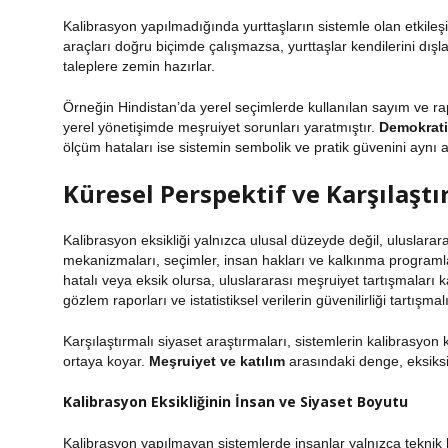
Kalibrasyon yapılmadığında yurttaşların sistemle olan etkileş
araçları doğru biçimde çalışmazsa, yurttaşlar kendilerini dışl
taleplere zemin hazırlar.
Örneğin Hindistan’da yerel seçimlerde kullanılan sayım ve rap
yerel yönetişimde meşruiyet sorunları yaratmıştır.
Demokratik
ölçüm hataları ise sistemin sembolik ve pratik güvenini aynı 
Küresel Perspektif ve Karşılaşt
Kalibrasyon eksikliği yalnızca ulusal düzeyde değil, uluslararas
mekanizmaları
, seçimler, insan hakları ve kalkınma program
hatalı veya eksik olursa, uluslararası meşruiyet tartışmaları
gözlem raporları ve istatistiksel verilerin güvenilirliği tartı
Karşılaştırmalı siyaset araştırmaları, sistemlerin kalibrasyon 
ortaya koyar.
Meşruiyet ve katılım
arasındaki denge, eksiksi
Kalibrasyon Eksikliğinin İnsan ve Siyaset Boyutu
Kalibrasyon yapılmayan sistemlerde insanlar yalnızca teknik h