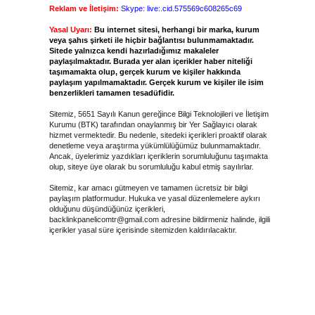
Reklam ve İletişim:
Skype: live:.cid.575569c608265c69
Yasal Uyarı:
Bu internet sitesi, herhangi bir marka, kurum
veya şahıs şirketi ile hiçbir bağlantısı bulunmamaktadır.
Sitede yalnızca kendi hazırladığımız makaleler
paylaşılmaktadır. Burada yer alan içerikler haber niteliği
taşımamakta olup, gerçek kurum ve kişiler hakkında
paylaşım yapılmamaktadır. Gerçek kurum ve kişiler ile isim
benzerlikleri tamamen tesadüfidir.
Sitemiz, 5651 Sayılı Kanun gereğince Bilgi Teknolojileri ve İletişim
Kurumu (BTK) tarafından onaylanmış bir Yer Sağlayıcı olarak
hizmet vermektedir. Bu nedenle, sitedeki içerikleri proaktif olarak
denetleme veya araştırma yükümlülüğümüz bulunmamaktadır.
Ancak, üyelerimiz yazdıkları içeriklerin sorumluluğunu taşımakta
olup, siteye üye olarak bu sorumluluğu kabul etmiş sayılırlar.
Sitemiz, kar amacı gütmeyen ve tamamen ücretsiz bir bilgi
paylaşım platformudur. Hukuka ve yasal düzenlemelere aykırı
olduğunu düşündüğünüz içerikleri,
backlinkpanelicomtr@gmail.com
adresine bildirmeniz halinde, ilgili
içerikler yasal süre içerisinde sitemizden kaldırılacaktır.