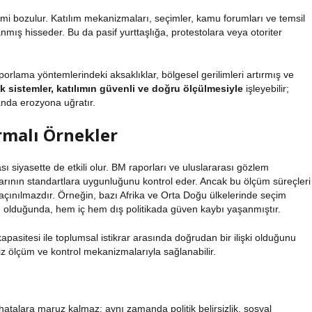
imi bozulur.
Katılım mekanizmaları
, seçimler, kamu forumları ve temsil
anmış hisseder. Bu da pasif yurttaşlığa, protestolara veya otoriter
orlama yöntemlerindeki aksaklıklar, bölgesel gerilimleri artırmış ve
 sistemler, katılımın güvenli ve doğru ölçülmesiyle
işleyebilir;
anda erozyona uğratır.
ırmalı Örnekler
ı siyasette de etkili olur.
BM raporları ve uluslararası gözlem
larının standartlara uygunluğunu kontrol eder. Ancak bu ölçüm süreçleri
 kaçınılmazdır. Örneğin, bazı Afrika ve Orta Doğu ülkelerinde seçim
şmalı olduğunda, hem iç hem dış politikada güven kaybı yaşanmıştır.
kapasitesi ile toplumsal istikrar arasında doğrudan bir ilişki olduğunu
z ölçüm ve kontrol mekanizmalarıyla sağlanabilir.
atalara maruz kalmaz; aynı zamanda politik belirsizlik, sosyal