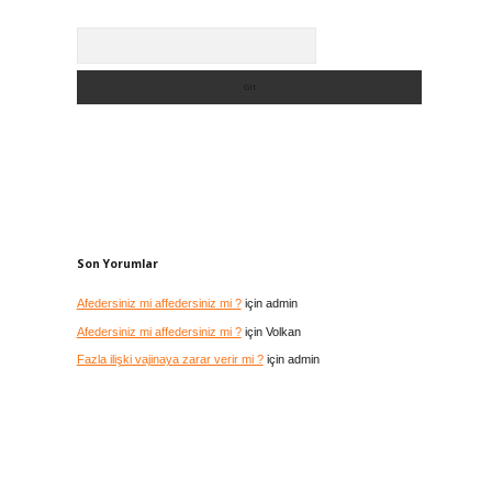
Arama
Son Yorumlar
Afedersiniz mi affedersiniz mi ?
için
admin
Afedersiniz mi affedersiniz mi ?
için
Volkan
Fazla ilişki vajinaya zarar verir mi ?
için
admin