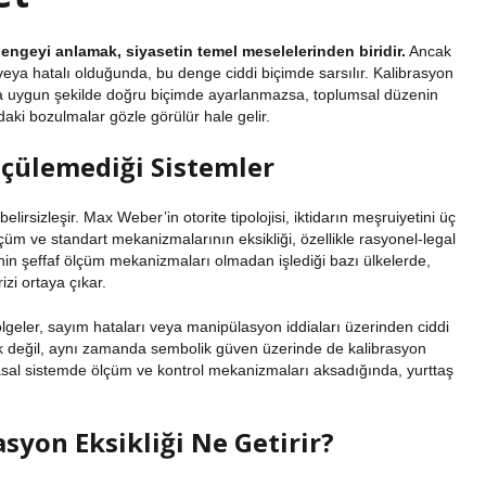
dengeyi anlamak, siyasetin temel meselelerinden biridir.
Ancak
eya hatalı olduğunda, bu denge ciddi biçimde sarsılır. Kalibrasyon
na uygun şekilde doğru biçimde ayarlanmazsa, toplumsal düzenin
ındaki bozulmalar gözle görülür hale gelir.
lçülemediği Sistemler
elirsizleşir.
Max Weber’in otorite tipolojisi
, iktidarın meşruiyetini üç
çüm ve standart mekanizmalarının eksikliği, özellikle rasyonel-legal
nin şeffaf ölçüm mekanizmaları olmadan işlediği bazı ülkelerde,
izi ortaya çıkar.
ölgeler, sayım hataları veya manipülasyon iddiaları üzerinden ciddi
nik değil, aynı zamanda sembolik güven üzerinde de kalibrasyon
iyasal sistemde ölçüm ve kontrol mekanizmaları aksadığında, yurttaş
syon Eksikliği Ne Getirir?