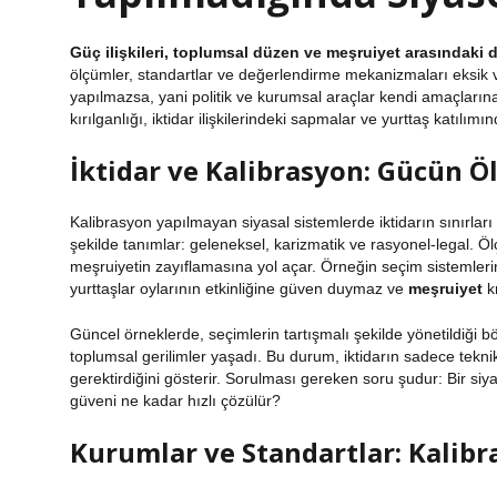
Güç ilişkileri, toplumsal düzen ve meşruiyet arasındaki 
ölçümler, standartlar ve değerlendirme mekanizmaları eksik v
yapılmazsa, yani politik ve kurumsal araçlar kendi amaçları
kırılganlığı, iktidar ilişkilerindeki sapmalar ve yurttaş katılım
İktidar ve Kalibrasyon: Gücün Ö
Kalibrasyon yapılmayan siyasal sistemlerde iktidarın sınırları b
şekilde tanımlar: geleneksel, karizmatik ve rasyonel-legal. Öl
meşruiyetin zayıflamasına yol açar. Örneğin seçim sistemleri
yurttaşlar oylarının etkinliğine güven duymaz ve
meşruiyet
kr
Güncel örneklerde, seçimlerin tartışmalı şekilde yönetildiği b
toplumsal gerilimler yaşadı. Bu durum, iktidarın sadece tek
gerektirdiğini gösterir. Sorulması gereken soru şudur: Bir s
güveni ne kadar hızlı çözülür?
Kurumlar ve Standartlar: Kalibra