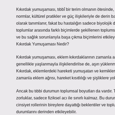
Kıkırdak yumuşaması, tıbbî bir terim olmanın ötesinde, 
normlar, kültürel pratikler ve güç ilişkileriyle de derin 
olarak tanımlanır, fakat bu hastalığın sadece biyolojik 
toplumlar arasında farklı biçimlerde şekillenen toplumsal 
ve bu sağlık sorunlarıyla başa çıkma biçimlerini etkileye
Kıkırdak Yumuşaması Nedir?
Kıkırdak yumuşaması, eklem kıkırdaklarının zamanla aş
genellikle yaşlanmayla ilişkilendirilse de, aşırı yüklenm
Kıkırdak, eklemlerdeki hareketi yumuşatan ve kemikler
zamanla eklem ağrısı, hareket kısıtlılığı ve şişliklere yol
Ancak bu tıbbi durumun toplumsal boyutları da vardır
zorluklar, sadece fiziksel acı ile sınırlı kalmaz. Bu du
cinsiyet rollerinin bireylere dayattığı beklentiler ve topl
durumlarını derinden etkileyebilir.