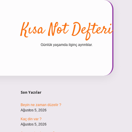
Kısa Not Defteri
Günlük yaşamda ilginç ayrıntılar.
Sidebar
hiltonbet güncel giriş
htt
Son Yazılar
Beyin ne zaman düzelir ?
Ağustos 5, 2026
Kaç din var ?
Ağustos 5, 2026