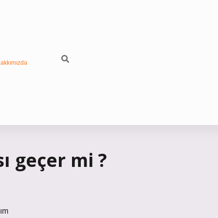
akkımızda
 geçer mi ?
şım