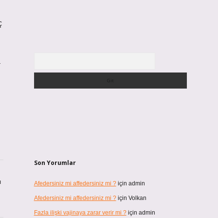
ç
Arama
a
Son Yorumlar
ı
Afedersiniz mi affedersiniz mi ?
için
admin
Afedersiniz mi affedersiniz mi ?
için
Volkan
Fazla ilişki vajinaya zarar verir mi ?
için
admin