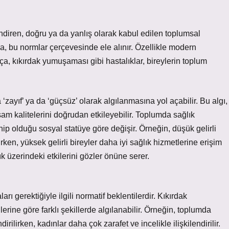
ndiren, doğru ya da yanlış olarak kabul edilen toplumsal
da, bu normlar çerçevesinde ele alınır. Özellikle modern
ça, kıkırdak yumuşaması gibi hastalıklar, bireylerin toplum
 ‘zayıf’ ya da ‘güçsüz’ olarak algılanmasına yol açabilir. Bu algı,
aşam kalitelerini doğrudan etkileyebilir. Toplumda sağlık
hip olduğu sosyal statüye göre değişir. Örneğin, düşük gelirli
rken, yüksek gelirli bireyler daha iyi sağlık hizmetlerine erişim
ık üzerindeki etkilerini gözler önüne serer.
arı gerektiğiyle ilgili normatif beklentilerdir. Kıkırdak
erine göre farklı şekillerde algılanabilir. Örneğin, toplumda
dirilirken, kadınlar daha çok zarafet ve incelikle ilişkilendirilir.