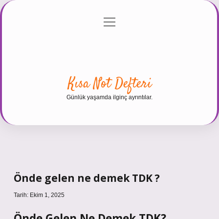
menüyü
Anasayfa
Gizlilik Politikası
Yasal Uyarı
aç
Hakkımızda
Kısa Not Defteri
Günlük yaşamda ilginç ayrıntılar.
Önde gelen ne demek TDK ?
Tarih: Ekim 1, 2025
Önde Gelen Ne Demek TDK?