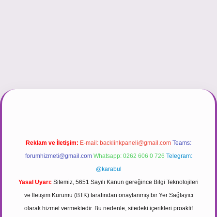
bett.net/
Reklam ve İletişim:
E-mail:
backlinkpaneli@gmail.com
Teams:
forumhizmeti@gmail.com
Whatsapp: 0262 606 0 726
Telegram:
@karabul
Yasal Uyarı:
Sitemiz, 5651 Sayılı Kanun gereğince Bilgi Teknolojileri
ve İletişim Kurumu (BTK) tarafından onaylanmış bir Yer Sağlayıcı
olarak hizmet vermektedir. Bu nedenle, sitedeki içerikleri proaktif